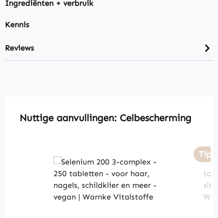
Ingrediënten + verbruik
Kennis
Reviews
Skip product gallery
Nuttige aanvullingen: Celbescherming
Tip