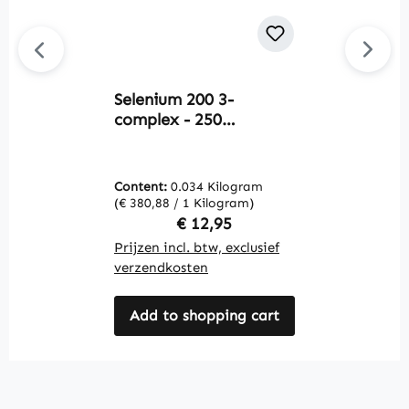
Selenium 200 3-
C
complex - 250
2
tabletten - voor haar,
g
nagels, schildklier en
u
meer - vegan | Warnke
W
Content:
0.034 Kilogram
C
Vitalstoffe
(€ 380,88 / 1 Kilogram)
(€
Regular price:
€ 12,95
Prijzen incl. btw, exclusief
Pr
verzendkosten
v
Add to shopping cart