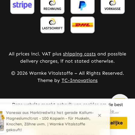
All prices incl. VAT plus
shipping costs
and possible
delivery charges, if not stated otherwise.
© 2026 Warnke Vitalstoffe – All Rights Reserved.
Theme by
TC-Innovations
Deze website maakt gebruik van cookies om de best
mogelijke ervaring te bieden
Meer informatie ...
Configureren
Alleen technisch noodzakelijke
Alle cookies accepteren