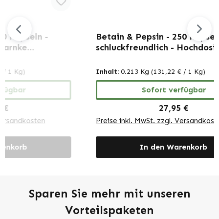
Betain & Pepsin - 250 Kapseln -
B
schluckfreundlich - Hochdosiert |
K
Warnke Vitalstoffe
Inhalt:
0.213 Kg
(131,22 € / 1 Kg)
In
Sofort verfügbar
Regulärer Preis:
27,95 €
Preise inkl. MwSt. zzgl. Versandkosten
Pr
In den Warenkorb
Sparen Sie mehr mit unseren
Vorteilspaketen