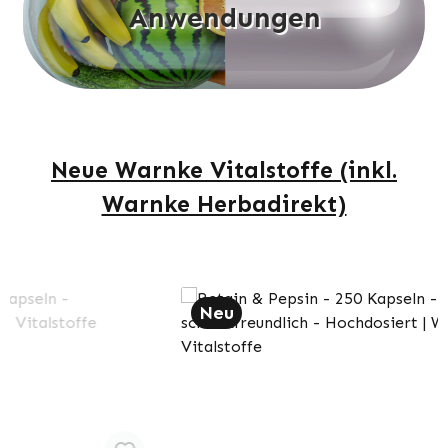
Anwendungen
Neue Warnke Vitalstoffe (inkl.
Warnke Herbadirekt)
Produktgalerie überspringen
Neu
N