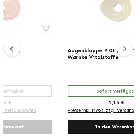
Augenklappe P 01 (Loch 2 cm) |
A
Warnke Vitalstoffe
W
Sofort verfügbar
Regulärer Preis:
1,15 €
Preise inkl. MwSt. zzgl. Versandkosten
Pr
In den Warenkorb