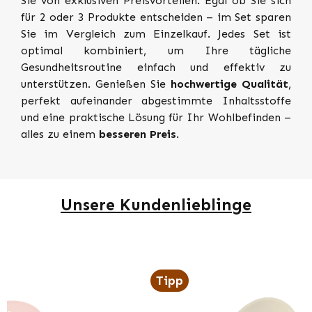
Sie von exklusiven Preisvorteilen.
Egal ob Sie sich
für 2 oder 3 Produkte entscheiden – im Set sparen
Sie im Vergleich zum Einzelkauf. Jedes Set ist
optimal kombiniert, um Ihre tägliche
Gesundheitsroutine einfach und effektiv zu
unterstützen. Genießen Sie
hochwertige Qualität
,
perfekt aufeinander abgestimmte Inhaltsstoffe
und eine praktische Lösung für Ihr Wohlbefinden –
alles zu einem
besseren Preis
.
Unsere Kundenlieblinge
Produktgalerie überspringen
Tipp
T