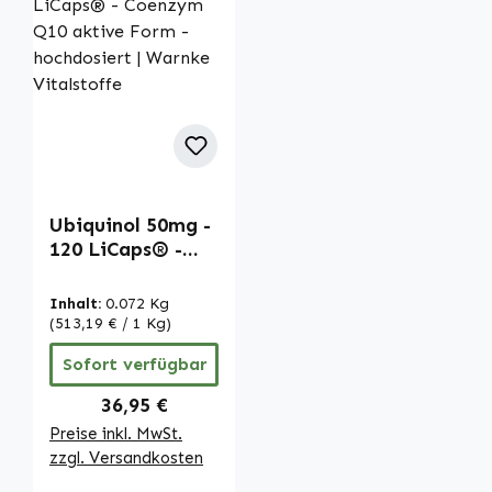
Ubiquinol 50mg -
120 LiCaps® -
Coenzym Q10
aktive Form -
Inhalt:
0.072 Kg
hochdosiert |
(513,19 € / 1 Kg)
Warnke
Sofort verfügbar
Vitalstoffe
Regulärer Preis:
36,95 €
Preise inkl. MwSt.
zzgl. Versandkosten