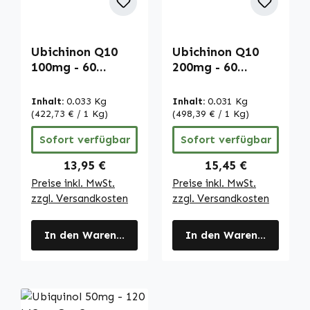
Ubichinon Q10
Ubichinon Q10
100mg - 60
200mg - 60
Kapseln -
Kapseln -
schluckfreundlich
schluckfreundlich
Inhalt:
0.033 Kg
Inhalt:
0.031 Kg
- Coenzym -
| Warnke
(422,73 € / 1 Kg)
(498,39 € / 1 Kg)
CoQ10 Kapseln -
Vitalstoffe
Sofort verfügbar
Sofort verfügbar
vegan | Warnke
Vitalstoffe
Regulärer Preis:
Regulärer Preis:
13,95 €
15,45 €
Preise inkl. MwSt.
Preise inkl. MwSt.
zzgl. Versandkosten
zzgl. Versandkosten
In den Warenkorb
In den Warenkorb