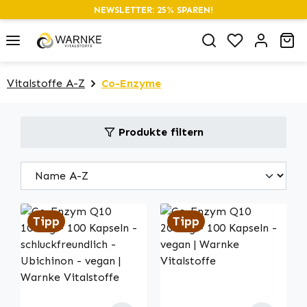
NEWSLETTER: 25% SPAREN!
alt springen
Du hast 0 P
Wa
Vitalstoffe A-Z
Co-Enzyme
Produkte filtern
Tipp
Tipp