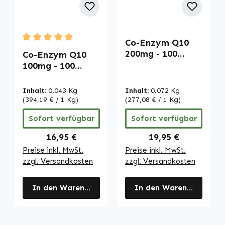
Co-Enzym Q10
Durchschnittliche Bewertung von 5 von 5 Sternen
200mg - 100
Co-Enzym Q10
Kapseln - vegan |
100mg - 100
Warnke
Kapseln -
Vitalstoffe
schluckfreundlich
Inhalt:
0.043 Kg
Inhalt:
0.072 Kg
- Ubichinon -
(394,19 € / 1 Kg)
(277,08 € / 1 Kg)
vegan | Warnke
Sofort verfügbar
Sofort verfügbar
Vitalstoffe
Regulärer Preis:
Regulärer Preis:
16,95 €
19,95 €
Preise inkl. MwSt.
Preise inkl. MwSt.
zzgl. Versandkosten
zzgl. Versandkosten
In den Warenkorb
In den Warenkorb