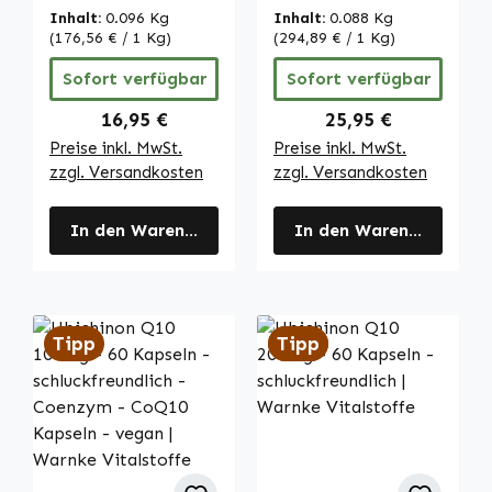
uvm. | Warnke
hochdosiert &
Inhalt:
0.096 Kg
Inhalt:
0.088 Kg
Vitalstoffe
vegan | Warnke
(176,56 € / 1 Kg)
(294,89 € / 1 Kg)
Vitalstoffe
Sofort verfügbar
Sofort verfügbar
Regulärer Preis:
Regulärer Preis:
16,95 €
25,95 €
Preise inkl. MwSt.
Preise inkl. MwSt.
zzgl. Versandkosten
zzgl. Versandkosten
In den Warenkorb
In den Warenkorb
Tipp
Tipp
Tipp