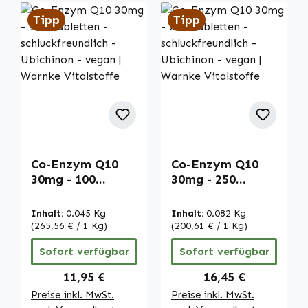
Tipp
Tipp
Co-Enzym Q10
Co-Enzym Q10
30mg - 100
30mg - 250
Tabletten -
Tabletten -
schluckfreundlich
schluckfreundlich
Inhalt:
0.045 Kg
Inhalt:
0.082 Kg
- Ubichinon -
- Ubichinon -
(265,56 € / 1 Kg)
(200,61 € / 1 Kg)
vegan | Warnke
vegan | Warnke
Sofort verfügbar
Sofort verfügbar
Vitalstoffe
Vitalstoffe
Regulärer Preis:
Regulärer Preis:
11,95 €
16,45 €
Preise inkl. MwSt.
Preise inkl. MwSt.