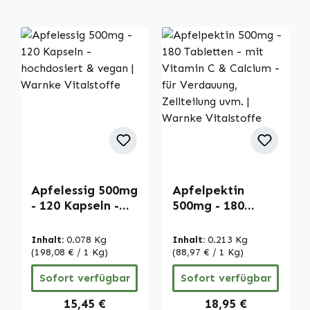
Apfelessig 500mg
Apfelpektin
- 120 Kapseln -
500mg - 180
hochdosiert &
Tabletten - mit
vegan | Warnke
Vitamin C &
Inhalt:
0.078 Kg
Inhalt:
0.213 Kg
Vitalstoffe
Calcium - für
(198,08 € / 1 Kg)
(88,97 € / 1 Kg)
Verdauung,
Sofort verfügbar
Sofort verfügbar
Zellteilung uvm. |
Warnke
Regulärer Preis:
Regulärer Preis:
15,45 €
18,95 €