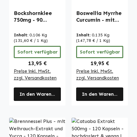
Bockshornklee
Boswellia Myrrhe
750mg - 90
Curcumin - mit
Tabletten -
Vitamin D3 - 150
hochdosiert &
Tabletten |
Inhalt:
0.106 Kg
Inhalt:
0.135 Kg
vegan | Warnke
Warnke
(131,60 € / 1 Kg)
(147,78 € / 1 Kg)
Vitalstoffe
Vitalstoffe
Sofort verfügbar
Sofort verfügbar
Regulärer Preis:
Regulärer Preis:
13,95 €
19,95 €
Preise inkl. MwSt.
Preise inkl. MwSt.
zzgl. Versandkosten
zzgl. Versandkosten
In den Warenkorb
In den Warenkorb