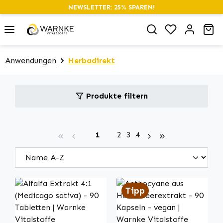
NEWSLETTER: 25% SPAREN!
alt springen
Du hast 0 P
Wa
Anwendungen
Herbadirekt
Produkte filtern
Seite
Seite
Seite
Seite
1
2
3
4
Tipp