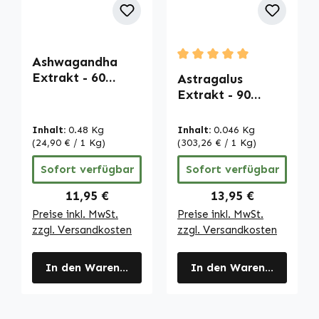
Ashwagandha
Durchschnittliche Bewertu
Extrakt - 60
Astragalus
Kapseln - vegan |
Extrakt - 90
Warnke
Kapseln -
Vitalstoffe
schluckfreundlich
Inhalt:
0.48 Kg
Inhalt:
0.046 Kg
- hochdosiert &
(24,90 € / 1 Kg)
(303,26 € / 1 Kg)
vegan | Warnke
Sofort verfügbar
Sofort verfügbar
Vitalstoffe
Regulärer Preis:
Regulärer Preis:
11,95 €
13,95 €
Preise inkl. MwSt.
Preise inkl. MwSt.
zzgl. Versandkosten
zzgl. Versandkosten
In den Warenkorb
In den Warenkorb