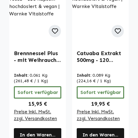
Brennnessel Plus
Catuaba Extrakt
- mit Weihrauch-
500mg - 120
Extrakt und
Kapseln -
Yucca - 120
hochdosiert &
Inhalt:
0.061 Kg
Inhalt:
0.089 Kg
Kapseln -
vegan | Warnke
(261,48 € / 1 Kg)
(224,16 € / 1 Kg)
hochdosiert &
Vitalstoffe
Sofort verfügbar
Sofort verfügbar
vegan | Warnke
Vitalstoffe
Regulärer Preis:
Regulärer Preis:
15,95 €
19,95 €
Preise inkl. MwSt.
Preise inkl. MwSt.
zzgl. Versandkosten
zzgl. Versandkosten
In den Warenkorb
In den Warenkorb