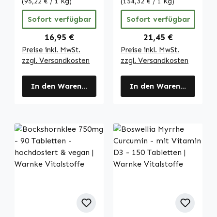
Makronährstoff-
Vitamin E - für
(95,22 € / 1 Kg)
(154,32 € / 1 Kg)
Stoffwechsel und
Zellschutz |
Sofort verfügbar
Sofort verfügbar
Blutzuckerspiegel
Warnke
| Warnke
Vitalstoffe
Regulärer Preis:
Regulärer Preis:
16,95 €
21,45 €
Vitalstoffe
Preise inkl. MwSt.
Preise inkl. MwSt.
zzgl. Versandkosten
zzgl. Versandkosten
In den Warenkorb
In den Warenkorb