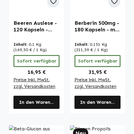
Beeren Auslese -
Berberin 500mg -
120 Kapseln -
180 Kapseln - mit
hochdosiert &
Zink - vegan |
vegan | Warnke
Warnke
Inhalt:
0.1 Kg
Inhalt:
0.151 Kg
Vitalstoffe
Vitalstoffe
(169,50 € / 1 Kg)
(211,59 € / 1 Kg)
Sofort verfügbar
Sofort verfügbar
Regulärer Preis:
Regulärer Preis:
16,95 €
31,95 €
Preise inkl. MwSt.
Preise inkl. MwSt.
zzgl. Versandkosten
zzgl. Versandkosten
In den Warenkorb
In den Warenkorb
Neu