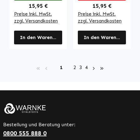
Regulärer Preis:
Regulärer Preis:
15,95 €
15,95 €
Preise inkl. MwSt.
Preise inkl. MwSt.
zzgl. Versandkosten
zzgl. Versandkosten
In den Warenkorb
In den Warenkorb
Seite
Seite
Seite
Seite
1
2
3
4
Bestellung und Beratung unter:
0800 555 888 0