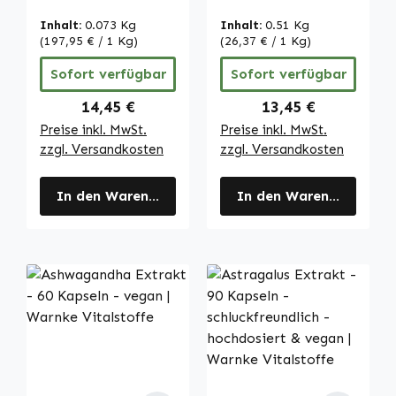
Kapseln -
Cynarin - 90
hochdosiert &
Kapseln -
Inhalt:
0.073 Kg
Inhalt:
0.51 Kg
vegan | Warnke
schluckfreundlich
(197,95 € / 1 Kg)
(26,37 € / 1 Kg)
Vitalstoffe
- hochdosiert &
Sofort verfügbar
Sofort verfügbar
vegan | Warnke
Vitalstoffe
Regulärer Preis:
Regulärer Preis:
14,45 €
13,45 €
Preise inkl. MwSt.
Preise inkl. MwSt.
zzgl. Versandkosten
zzgl. Versandkosten
In den Warenkorb
In den Warenkorb