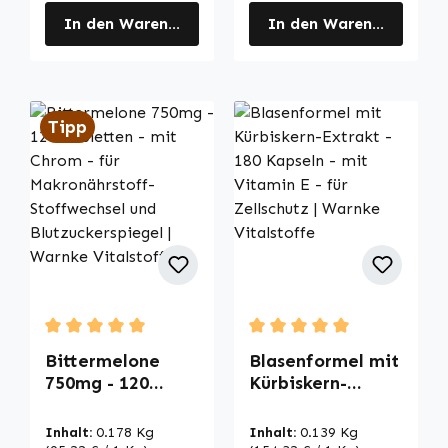
In den Warenkorb
In den Warenkorb
Tipp
Durchschnittliche Bewertung von 5 von 5 Sternen
Durchschnittliche Bewertu
Bittermelone
Blasenformel mit
750mg - 120
Kürbiskern-
Tabletten - mit
Extrakt - 180
Chrom - für
Kapseln - mit
Inhalt:
0.178 Kg
Inhalt:
0.139 Kg