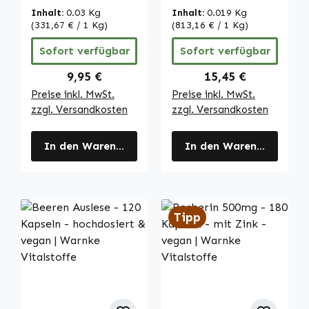
hochdosiert &
Melisse - 60
Inhalt:
0.03 Kg
Inhalt:
0.019 Kg
vegan | Warnke
Kapseln -
(331,67 € / 1 Kg)
(813,16 € / 1 Kg)
Vitalstoffe
schluckfreundlich
Sofort verfügbar
Sofort verfügbar
- vegan | Warnke
Vitalstoffe
Regulärer Preis:
Regulärer Preis:
9,95 €
15,45 €
Preise inkl. MwSt.
Preise inkl. MwSt.
zzgl. Versandkosten
zzgl. Versandkosten
In den Warenkorb
In den Warenkorb
Tipp