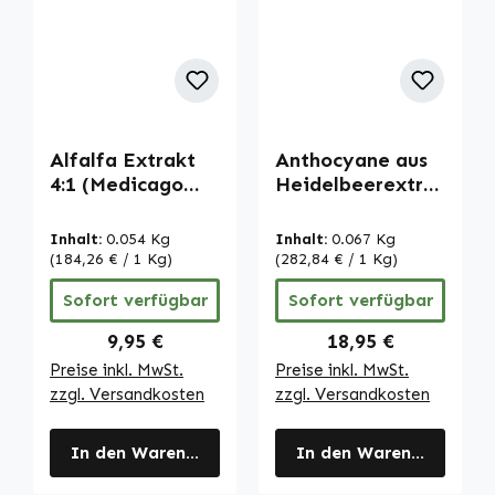
Alfalfa Extrakt
Anthocyane aus
4:1 (Medicago
Heidelbeerextra
sativa) - 90
kt - 90 Kapseln -
Tabletten |
vegan | Warnke
Inhalt:
0.054 Kg
Inhalt:
0.067 Kg
Warnke
Vitalstoffe
(184,26 € / 1 Kg)
(282,84 € / 1 Kg)
Vitalstoffe
Sofort verfügbar
Sofort verfügbar
Regulärer Preis:
Regulärer Preis:
9,95 €
18,95 €
Preise inkl. MwSt.
Preise inkl. MwSt.
zzgl. Versandkosten
zzgl. Versandkosten
In den Warenkorb
In den Warenkorb