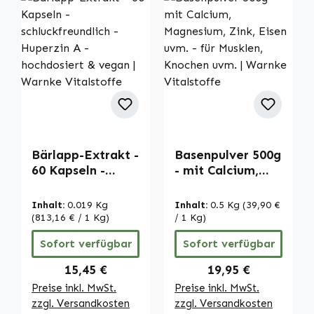
Bärlapp-Extrakt -
Basenpulver 500g
60 Kapseln -
- mit Calcium,
schluckfreundlich
Magnesium, Zink,
- Huperzin A -
Eisen uvm. - für
Inhalt:
0.019 Kg
Inhalt:
0.5 Kg
(39,90 €
hochdosiert &
Musklen, Knochen
(813,16 € / 1 Kg)
/ 1 Kg)
vegan | Warnke
uvm. | Warnke
Sofort verfügbar
Sofort verfügbar
Vitalstoffe
Vitalstoffe
Regulärer Preis:
Regulärer Preis:
15,45 €
19,95 €
Preise inkl. MwSt.
Preise inkl. MwSt.
zzgl. Versandkosten
zzgl. Versandkosten