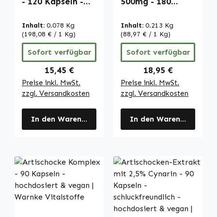
- 120 Kapseln -
500mg - 180
hochdosiert &
Tabletten - mit
vegan | Warnke
Vitamin C &
Inhalt:
0.078 Kg
Inhalt:
0.213 Kg
Vitalstoffe
Calcium - für
(198,08 € / 1 Kg)
(88,97 € / 1 Kg)
Verdauung,
Sofort verfügbar
Sofort verfügbar
Zellteilung uvm. |
Warnke
Regulärer Preis:
Regulärer Preis:
15,45 €
18,95 €
Vitalstoffe
Preise inkl. MwSt.
Preise inkl. MwSt.
zzgl. Versandkosten
zzgl. Versandkosten
In den Warenkorb
In den Warenkorb