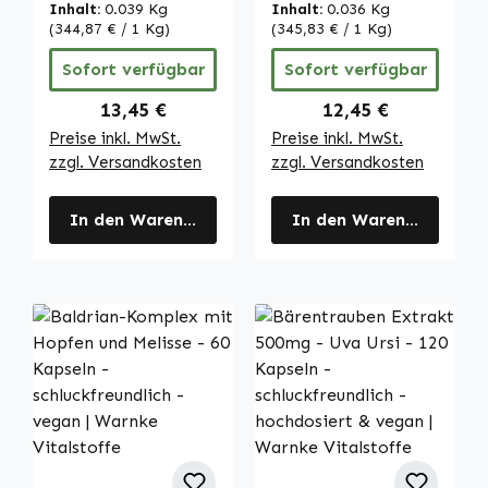
schluckfreundlich
schluckfreundlich
Inhalt:
0.039 Kg
Inhalt:
0.036 Kg
- hochdosiert &
- hochdosiert &
(344,87 € / 1 Kg)
(345,83 € / 1 Kg)
vegan | Warnke
vegan | Warnke
Sofort verfügbar
Sofort verfügbar
Vitalstoffe
Vitalstoffe
Regulärer Preis:
Regulärer Preis:
13,45 €
12,45 €
Preise inkl. MwSt.
Preise inkl. MwSt.
zzgl. Versandkosten
zzgl. Versandkosten
In den Warenkorb
In den Warenkorb