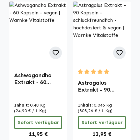
Ashwagandha
Durchschnittliche Bewertu
Extrakt - 60
Astragalus
Kapseln - vegan |
Extrakt - 90
Warnke
Kapseln -
Vitalstoffe
schluckfreundlich
Inhalt:
0.48 Kg
Inhalt:
0.046 Kg
- hochdosiert &
(24,90 € / 1 Kg)
(303,26 € / 1 Kg)
vegan | Warnke
Sofort verfügbar
Sofort verfügbar
Vitalstoffe
Regulärer Preis:
Regulärer Preis:
11,95 €
13,95 €