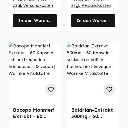
uvm. | Warnke
g - vegan |
zzgl. Versandkosten
zzgl. Versandkosten
Vitalstoffe
Warnke
Vitalstoffe
In den Warenkorb
In den Warenkorb
Bacopa Monnieri
Baldrian-Extrakt
Extrakt - 60
500mg - 60
Kapseln -
Kapseln -