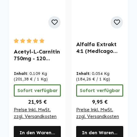
Alfalfa Extrakt
Durchschnittliche Bewertung von 5 von 5 Sternen
4:1 (Medicago
Acetyl-L-Carnitin
sativa) - 90
750mg - 120
Tabletten |
Kapseln | Warnke
Warnke
Vitalstoffe
Inhalt:
0.109 Kg
Inhalt:
0.054 Kg
Vitalstoffe
(201,38 € / 1 Kg)
(184,26 € / 1 Kg)
Sofort verfügbar
Sofort verfügbar
Regulärer Preis:
Regulärer Preis:
21,95 €
9,95 €
Preise inkl. MwSt.
Preise inkl. MwSt.
zzgl. Versandkosten
zzgl. Versandkosten
In den Warenkorb
In den Warenkorb