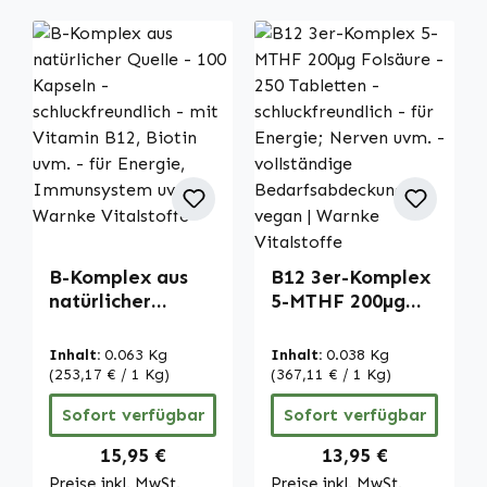
B-Komplex aus
B12 3er-Komplex
natürlicher
5-MTHF 200µg
Quelle - 100
Folsäure - 250
Kapseln -
Tabletten -
Inhalt:
0.063 Kg
Inhalt:
0.038 Kg
schluckfreundlich
schluckfreundlich
(253,17 € / 1 Kg)
(367,11 € / 1 Kg)
- mit Vitamin
- für Energie;
Sofort verfügbar
Sofort verfügbar
B12, Biotin uvm. -
Nerven uvm. -
für Energie,
vollständige
Regulärer Preis:
Regulärer Preis:
15,95 €
13,95 €
Immunsystem
Bedarfsabdeckun
Preise inkl. MwSt.
Preise inkl. MwSt.