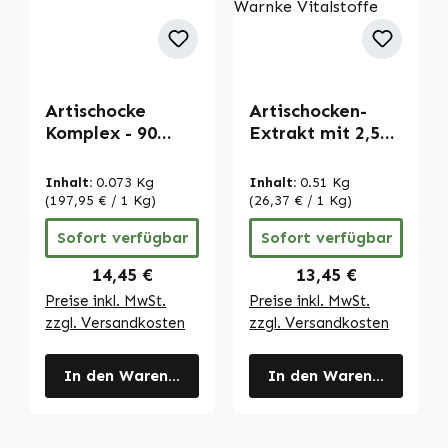
Artischocke
Artischocken-
Komplex - 90
Extrakt mit 2,5%
Kapseln -
Cynarin - 90
hochdosiert &
Kapseln -
Inhalt:
0.073 Kg
Inhalt:
0.51 Kg
vegan | Warnke
schluckfreundlich
(197,95 € / 1 Kg)
(26,37 € / 1 Kg)
Vitalstoffe
- hochdosiert &
Sofort verfügbar
Sofort verfügbar
vegan | Warnke
Vitalstoffe
Regulärer Preis:
Regulärer Preis:
14,45 €
13,45 €
Preise inkl. MwSt.
Preise inkl. MwSt.
zzgl. Versandkosten
zzgl. Versandkosten
In den Warenkorb
In den Warenkorb