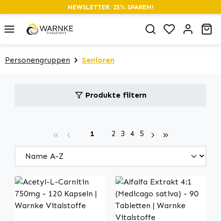
NEWSLETTER: 25% SPAREN!
alt springen
Du hast 0 P
Wa
Personengruppen
Senioren
Produkte filtern
Seite
Seite
Seite
Seite
Seite
1
2
3
4
5