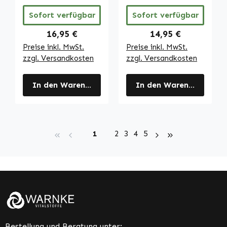
und
Sofort verfügbar
Sofort verfügbar
Fettstoffwechsel
| Warnke
Regulärer Preis:
Regulärer Preis:
16,95 €
14,95 €
Vitalstoffe
Preise inkl. MwSt.
Preise inkl. MwSt.
zzgl. Versandkosten
zzgl. Versandkosten
In den Warenkorb
In den Warenkorb
Seite
Seite
Seite
Seite
Seite
1
2
3
4
5
Bestellung und Beratung unter: