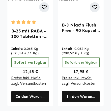
B-3 Niacin Flush
Durchschnittliche Bewertung von 5 von 5 Sternen
Free - 90 Kapseln
B-25 mit PABA -
-
100 Tabletten -
schluckfreundlich
mit Biotin,
- für Haut,
Vitamin B12 uvm.
Inhalt:
0.065 Kg
Inhalt:
0.062 Kg
Nervensystem
- für Energie,
(191,54 € / 1 Kg)
(289,52 € / 1 Kg)
uvm. | Warnke
Haare, Haut,
Sofort verfügbar
Sofort verfügbar
Vitalstoffe
Immunsystem
uvm. | Warnke
Regulärer Preis:
Regulärer Preis:
12,45 €
17,95 €
Vitalstoffe
Preise inkl. MwSt.
Preise inkl. MwSt.
zzgl. Versandkosten
zzgl. Versandkosten
In den Warenkorb
In den Warenkorb