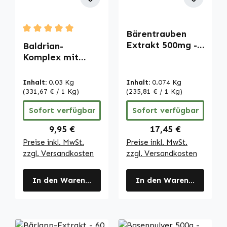
Bärentrauben
Durchschnittliche Bewertung von 5 von 5 Sternen
Extrakt 500mg -
Baldrian-
Uva Ursi - 120
Komplex mit
Kapseln -
Hopfen und
schluckfreundlich
Melisse - 60
Inhalt:
0.03 Kg
Inhalt:
0.074 Kg
- hochdosiert &
Kapseln -
(331,67 € / 1 Kg)
(235,81 € / 1 Kg)
vegan | Warnke
schluckfreundlich
Sofort verfügbar
Sofort verfügbar
Vitalstoffe
- vegan | Warnke
Vitalstoffe
Regulärer Preis:
Regulärer Preis:
9,95 €
17,45 €
Preise inkl. MwSt.
Preise inkl. MwSt.
zzgl. Versandkosten
zzgl. Versandkosten
In den Warenkorb
In den Warenkorb