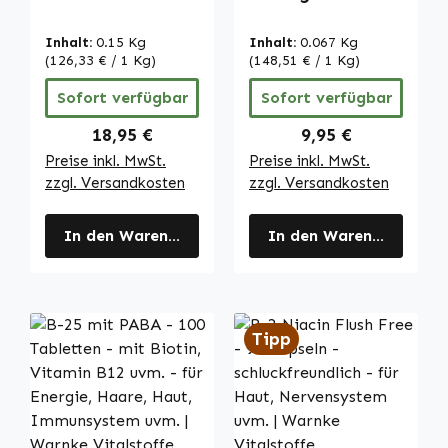
Riboflavin, Zink
Acerola - 100
uvm. - für
Tabletten - für
Inhalt:
0.15 Kg
Inhalt:
0.067 Kg
Sehkraft uvm. -
Schwangerschaft,
(126,33 € / 1 Kg)
(148,51 € / 1 Kg)
schluckfreundlich
Energie uvm. |
Sofort verfügbar
Sofort verfügbar
| Warnke
Warnke
Vitalstoffe
Vitalstoffe
Regulärer Preis:
Regulärer Preis:
18,95 €
9,95 €
Preise inkl. MwSt.
Preise inkl. MwSt.
zzgl. Versandkosten
zzgl. Versandkosten
In den Warenkorb
In den Warenkorb
Tipp