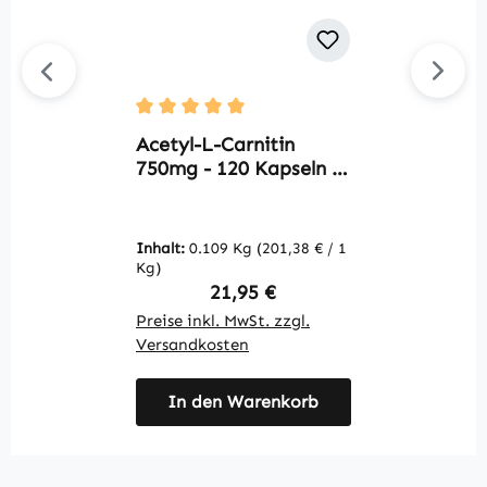
U
Durchschnittliche Bewertung von 5 von 5 S
L
Acetyl-L-Carnitin
Q
750mg - 120 Kapseln |
h
Warnke Vitalstoffe
V
Inhalt:
0.109 Kg
(201,38 € / 1
In
Kg)
K
Regulärer Preis:
21,95 €
Preise inkl. MwSt. zzgl.
Pr
Versandkosten
V
In den Warenkorb