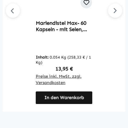
Mariendistel Max- 60
P
Kapseln - mit Selen,
D
Cholin, Artischocken-
s
Extrakt uvm. - für
W
Immunsystem,
Schilddrüse uvm. |
Inhalt:
0.054 Kg
(258,33 € / 1
In
Warnke Vitalstoffe
Kg)
K
Regulärer Preis:
13,95 €
Preise inkl. MwSt. zzgl.
Pr
Versandkosten
V
In den Warenkorb