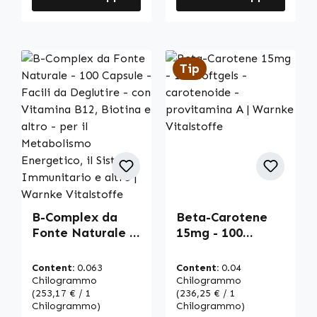
Tip
B-Complex da
Beta-Carotene
Fonte Naturale -
15mg - 100
100 Capsule -
softgels -
Facili da
carotenoide -
Content:
0.063
Content:
0.04
Deglutire - con
provitamina A |
Chilogrammo
Chilogrammo
Vitamina B12,
(253,17 € / 1
Warnke
(236,25 € / 1
Chilogrammo)
Chilogrammo)
Biotina e altro -
Vitalstoffe