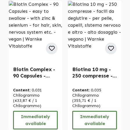
Biotin Complex -
Biotina 10 mg -
90 Capsules -
250 compresse -
easy to swallow -
facili da
with zinc &
deglutire - per
Content:
0.031
Content:
0.035
selenium - for
pelle, capelli,
Chilogrammo
Chilogrammo
hair, skin,
(433,87 € / 1
sistema nervoso
(355,71 € / 1
Chilogrammo)
Chilogrammo)
nervous system
e altro - alto
etc. - vegan |
dosaggio -
Immediately
Immediately
Warnke
vegano | Warnke
available
available
Vitalstoffe
Vitalstoffe