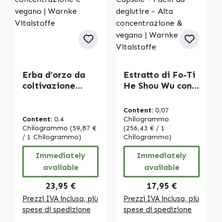
Erba d’orzo da
Estratto di Fo-Ti
coltivazione
He Shou Wu con
biologica - 400 g
BioPerine® - 180
in polvere - alta
Capsule - Facili
Content:
0.07
concentrazione e
da deglutire -
Content:
0.4
Chilogrammo
vegano | Warnke
Chilogrammo
(59,87 €
Alta
(256,43 € / 1
/ 1 Chilogrammo)
Chilogrammo)
Vitalstoffe
concentrazione &
vegano | Warnke
Immediately
Immediately
Vitalstoffe
available
available
Regular price:
Regular price:
23,95 €
17,95 €
Prezzi IVA inclusa, più
Prezzi IVA inclusa, più
spese di spedizione
spese di spedizione