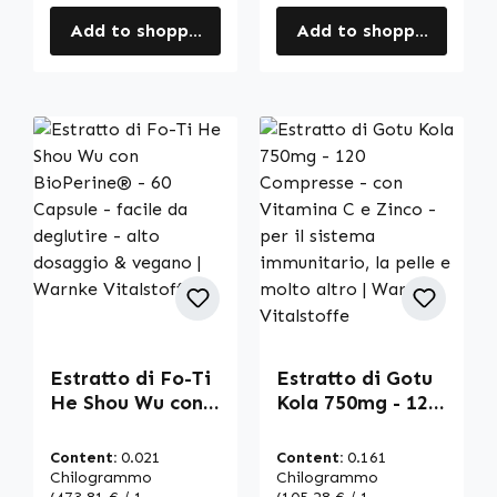
Add to shopping cart
Add to shopping cart
Estratto di Fo-Ti
Estratto di Gotu
He Shou Wu con
Kola 750mg - 120
BioPerine® - 60
Compresse - con
Capsule - facile
Vitamina C e
Content:
0.021
Content:
0.161
da deglutire -
Zinco - per il
Chilogrammo
Chilogrammo