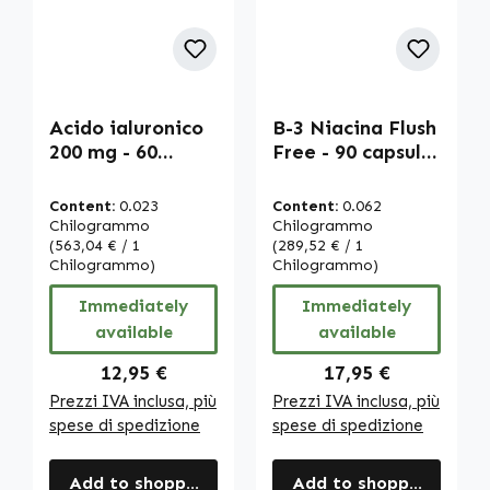
Acido ialuronico
B-3 Niacina Flush
200 mg - 60
Free - 90 capsule
capsule - facili da
- facili da
deglutire -
deglutire - per
Content:
0.023
Content:
0.062
vegano | Warnke
pelle, sistema
Chilogrammo
Chilogrammo
Vitalstoffe
(563,04 € / 1
nervoso e altro |
(289,52 € / 1
Chilogrammo)
Chilogrammo)
Warnke
Vitalstoffe
Immediately
Immediately
available
available
Regular price:
Regular price:
12,95 €
17,95 €
Prezzi IVA inclusa, più
Prezzi IVA inclusa, più
spese di spedizione
spese di spedizione
Add to shopping cart
Add to shopping cart