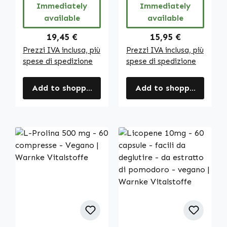
altro - vegano |
Immediately
Immediately
Warnke
available
available
Vitalstoffe
Regular price:
Regular price:
19,45 €
15,95 €
Prezzi IVA inclusa, più
Prezzi IVA inclusa, più
spese di spedizione
spese di spedizione
Add to shopping cart
Add to shopping cart