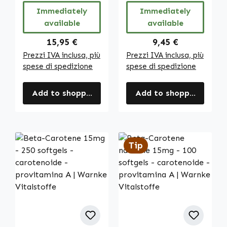
per il
Immediately
Immediately
Metabolismo
available
available
Energetico, il
Sistema
Regular price:
Regular price:
15,95 €
9,45 €
Immunitario e
Prezzi IVA inclusa, più
Prezzi IVA inclusa, più
altro | Warnke
spese di spedizione
spese di spedizione
Vitalstoffe
Add to shopping cart
Add to shopping cart
Tip