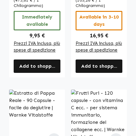
alto dosaggio &
(473,81 € / 1
sistema
(105,28 € / 1
Chilogrammo)
Chilogrammo)
vegano | Warnke
immunitario, la
Vitalstoffe
pelle e molto
Immediately
Available in 3-10
altro | Warnke
available
days
Vitalstoffe
Regular price:
Regular price:
9,95 €
16,95 €
Prezzi IVA inclusa, più
Prezzi IVA inclusa, più
spese di spedizione
spese di spedizione
Add to shopping cart
Add to shopping cart