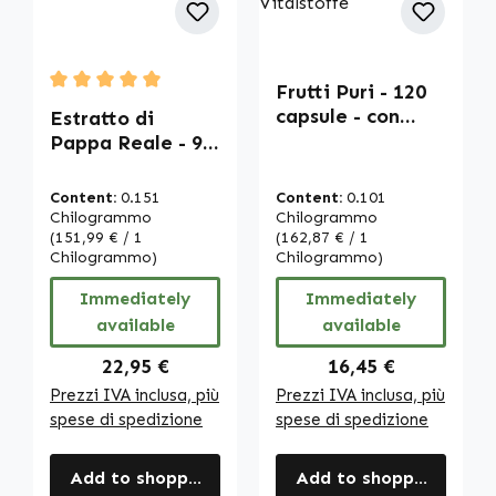
Frutti Puri - 120
Average rating of 5 out of 5 stars
capsule - con
Estratto di
vitamina C ecc. -
Pappa Reale - 90
per sistema
Capsule - facile
immunitario,
da deglutire |
Content:
0.151
Content:
0.101
formazione del
Warnke
Chilogrammo
Chilogrammo
collagene ecc. |
Vitalstoffe
(151,99 € / 1
(162,87 € / 1
Chilogrammo)
Chilogrammo)
Warnke
Vitalstoffe
Immediately
Immediately
available
available
Regular price:
Regular price:
22,95 €
16,45 €
Prezzi IVA inclusa, più
Prezzi IVA inclusa, più
spese di spedizione
spese di spedizione
Add to shopping cart
Add to shopping cart