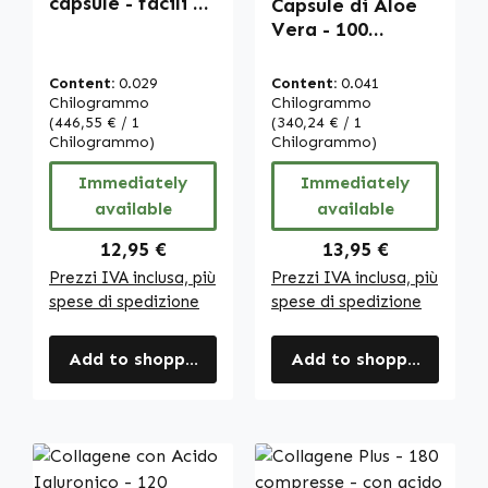
capsule - facili da
Capsule di Aloe
deglutire - per
Vera - 100
capelli, pelle,
capsule - facili da
sistema nervoso
deglutire -
Content:
0.029
Content:
0.041
e altro | Warnke
estratto 200:1 -
Chilogrammo
Chilogrammo
Vitalstoffe
(446,55 € / 1
con vitamina C -
(340,24 € / 1
Chilogrammo)
Chilogrammo)
per il sistema
immunitario, la
Immediately
Immediately
formazione del
available
available
collagene e altro
| Warnke
Regular price:
Regular price:
12,95 €
13,95 €
Vitalstoffe
Prezzi IVA inclusa, più
Prezzi IVA inclusa, più
spese di spedizione
spese di spedizione
Add to shopping cart
Add to shopping cart