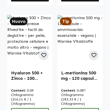
Nuovo
Tip
Hyaluron 500 +
L-metionina 500
Zinco - 100
mg - 120 capsule
Compresse
- amminoacido
Rivestite - facili
essenziale -
Content:
0.09
Content:
0.087
da deglutire - per
vegano | Warnke
Chilogrammo
Chilogrammo
pelle, protezione
(216,11 € / 1
Vitalstoffe
(183,33 € / 1
Chilogrammo)
Chilogrammo)
cellulare e molto