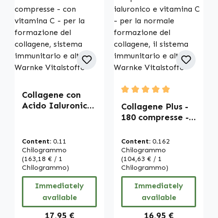
Collagene con
Average rating of 5 out of
Acido Ialuronico
Collagene Plus -
- 120 compresse -
180 compresse -
con vitamina C -
con acido
per la
ialuronico e
Content:
0.11
Content:
0.162
formazione del
vitamina C - per
Chilogrammo
Chilogrammo
collagene,
(163,18 € / 1
la normale
(104,63 € / 1
Chilogrammo)
Chilogrammo)
sistema
formazione del
immunitario e
collagene, il
Immediately
Immediately
altro | Warnke
sistema
available
available
Vitalstoffe
immunitario e
altro | Warnke
Regular price:
Regular price:
17,95 €
16,95 €