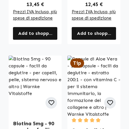
Regular price:
Regular price:
13,45 €
12,45 €
Prezzi IVA inclusa, più
Prezzi IVA inclusa, più
spese di spedizione
spese di spedizione
Add to shopping cart
Add to shopping cart
Tip
Biotina 5mg - 90
Average rating of 5 out of