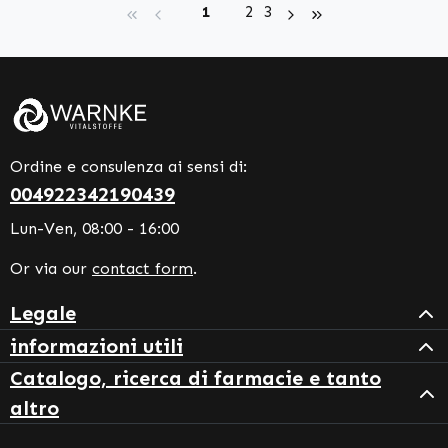
Page
Page
Page
1
2
3
Ordine e consulenza ai sensi di:
004922342190439
Lun-Ven, 08:00 - 16:00
Or via our
contact form
.
Legale
informazioni utili
Catalogo, ricerca di farmacie e tanto
altro