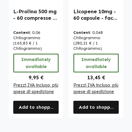
L-Prolina 500 mg
Licopene 10mg -
- 60 compresse -
60 capsule - facili
Vegano | Warnke
da deglutire - da
Vitalstoffe
estratto di
Content:
0.06
Content:
0.048
pomodoro -
Chilogrammo
Chilogrammo
(165,83 € / 1
vegano | Warnke
(280,21 € / 1
Chilogrammo)
Chilogrammo)
Vitalstoffe
Immediately
Immediately
available
available
Regular price:
Regular price:
9,95 €
13,45 €
Prezzi IVA inclusa, più
Prezzi IVA inclusa, più
spese di spedizione
spese di spedizione
Add to shopping cart
Add to shopping cart