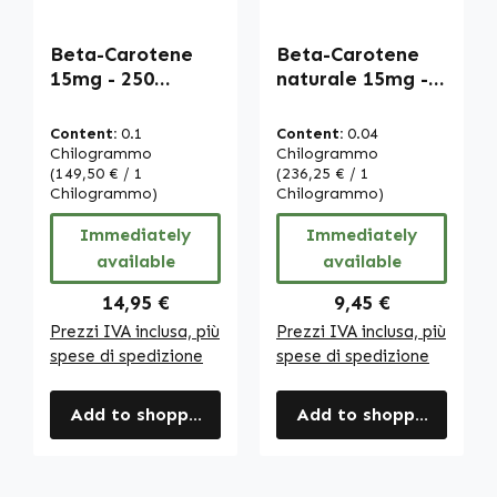
Beta-Carotene
Beta-Carotene
15mg - 250
naturale 15mg -
softgels -
100 softgels -
carotenoide -
carotenoide -
Content:
0.1
Content:
0.04
provitamina A |
provitamina A |
Chilogrammo
Chilogrammo
Warnke
(149,50 € / 1
Warnke
(236,25 € / 1
Chilogrammo)
Chilogrammo)
Vitalstoffe
Vitalstoffe
Immediately
Immediately
available
available
Regular price:
Regular price:
14,95 €
9,45 €
Prezzi IVA inclusa, più
Prezzi IVA inclusa, più
spese di spedizione
spese di spedizione
Add to shopping cart
Add to shopping cart