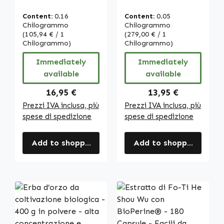
compresse - con
Compresse - con
vitamina C - per
200µg di Iodio -
Content:
0.16
Content:
0.05
il sistema
per Tiroide,
Chilogrammo
Chilogrammo
immunitario, la
(105,94 € / 1
Energia, Pelle e
(279,00 € / 1
Chilogrammo)
Chilogrammo)
formazione del
altro - Alto
collagene e
Dosaggio e
Immediately
Immediately
molto altro -
Vegano | Warnke
available
available
facili da
Vitalstoffe
deglutire |
Regular price:
Regular price:
16,95 €
13,95 €
Warnke
Prezzi IVA inclusa, più
Prezzi IVA inclusa, più
Vitalstoffe
spese di spedizione
spese di spedizione
Add to shopping cart
Add to shopping cart