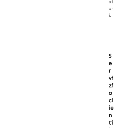
at
or
i.
S
e
r
vi
zi
o
cl
ie
n
ti