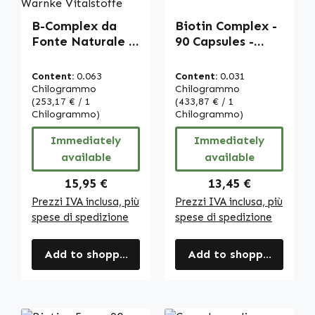
B-Complex da
Biotin Complex -
Fonte Naturale -
90 Capsules -
100 Capsule -
easy to swallow -
Facili da
with zinc &
Content:
0.063
Content:
0.031
Deglutire - con
selenium - for
Chilogrammo
Chilogrammo
Vitamina B12,
(253,17 € / 1
hair, skin,
(433,87 € / 1
Chilogrammo)
Chilogrammo)
Biotina e altro -
nervous system
per il
etc. - vegan |
Immediately
Immediately
Metabolismo
Warnke
available
available
Energetico, il
Vitalstoffe
Sistema
Regular price:
Regular price:
15,95 €
13,45 €
Immunitario e
Prezzi IVA inclusa, più
Prezzi IVA inclusa, più
altro | Warnke
spese di spedizione
spese di spedizione
Vitalstoffe
Add to shopping cart
Add to shopping cart