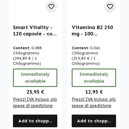
Smart Vitality -
Vitamina B2 250
120 capsule - con
mg - 100
acido folico,
compresse
taurina, Bacopa
rivestite - facili
Content:
0.088
Content:
0.041
monnieri e altro |
da deglutire - per
Chilogrammo
Chilogrammo
Warnke
(294,89 € / 1
energia, pelle,
(315,85 € / 1
Chilogrammo)
Chilogrammo)
Vitalstoffe
vista e altro -
alto dosaggio |
Immediately
Immediately
Warnke
available
available
Vitalstoffe
Regular price:
Regular price:
25,95 €
12,95 €
Prezzi IVA inclusa, più
Prezzi IVA inclusa, più
spese di spedizione
spese di spedizione
Add to shopping cart
Add to shopping cart