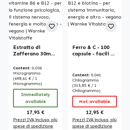
Estratto di
Ferro & C - 100
Zafferano 30mg -
capsule - facili da
120 capsule - con
deglutire - con
acido
vitamina B12 e
Content:
0.036
pantotenico,
biotina - per
Microgrammo
Content:
0.041
vitamine B6 e
(498,61 € / 1
sistema
Chilogrammo
Microgrammo)
B12 - per la
immunitario,
(315,85 € / 1
Chilogrammo)
funzione
energia e altro -
Immediately
psicologica, il
vegano | Warnke
available
Not available
sistema nervoso,
Vitalstoffe
l’energia e molto
Regular price:
Regular price:
17,95 €
12,95 €
altro - vegano |
Prezzi IVA inclusa, più
Prezzi IVA inclusa, più
Warnke
spese di spedizione
spese di spedizione