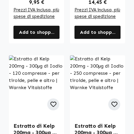
dosaggio e
Regular price:
Regular price:
9,95 €
14,45 €
vegano | Warnke
Prezzi IVA inclusa, più
Prezzi IVA inclusa, più
Vitalstoffe
spese di spedizione
spese di spedizione
Add to shopping cart
Add to shopping cart
Estratto di Kelp
Estratto di Kelp
200mg - 300µg di
200mg - 300µg di