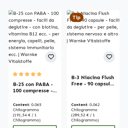
Tip
B-3 Niacina Flush
Average rating of 5 out of 5 stars
Free - 90 capsule
B-25 con PABA -
- facili da
100 compresse -
deglutire - per
facili da
pelle, sistema
deglutire - con
Content:
0.065
Content:
0.062
nervoso e altro |
biotina, vitamina
Chilogrammo
Chilogrammo
Warnke
B12 ecc. - per
(191,54 € / 1
(289,52 € / 1
Chilogrammo)
Chilogrammo)
Vitalstoffe
energia, capelli,