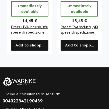
Vitalstoffe
Vitalstoffe
Immediately
Immediately
available
available
Regular price:
Regular price:
14,45 €
15,45 €
Prezzi IVA inclusa, più
Prezzi IVA inclusa, più
spese di spedizione
spese di spedizione
Add to shopping cart
Add to shopping cart
Ordine e consulenza ai sensi di:
004922342190439