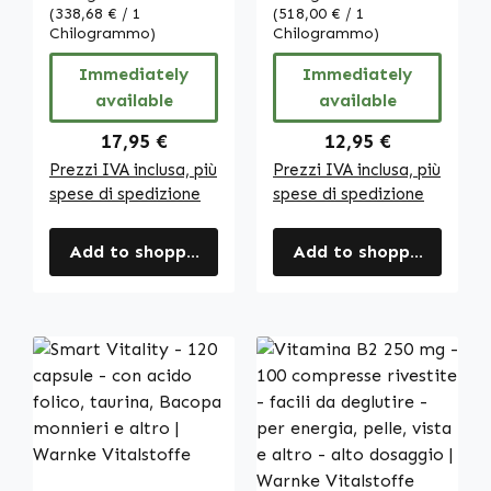
Vitalstoffe
(338,68 € / 1
cellulare, vista e
(518,00 € / 1
Chilogrammo)
Chilogrammo)
altro | Warnke
Vitalstoffe
Immediately
Immediately
available
available
Regular price:
Regular price:
17,95 €
12,95 €
Prezzi IVA inclusa, più
Prezzi IVA inclusa, più
spese di spedizione
spese di spedizione
Add to shopping cart
Add to shopping cart