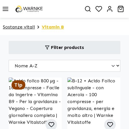
in content
You have 0 
Sh
Sostanze vitali
Vitamin B
Filter products
Tip