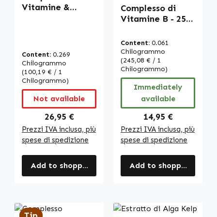
Average rating of 4.67 out
Vitamine &
Complesso di
Minerali - 250
Vitamine B - 250
capsule - con
compresse - facili
vitamina C, D3,
da deglutire - per
Content:
0.061
B12, zinco e altro
sistema
Chilogrammo
Content:
0.269
- per sistema
immunitario,
(245,08 € / 1
Chilogrammo
Chilogrammo)
immunitario,
capelli, contro la
(100,19 € / 1
protezione
Chilogrammo)
stanchezza e
Immediately
cellulare e altro |
altro - alto
Not available
available
Warnke
dosaggio e
Vitalstoffe
vegano | Warnke
Regular price:
Regular price:
26,95 €
14,95 €
Vitalstoffe
Prezzi IVA inclusa, più
Prezzi IVA inclusa, più
spese di spedizione
spese di spedizione
Add to shopping cart
Add to shopping cart
Tip
Tip