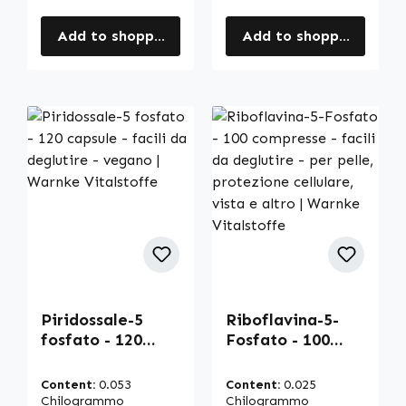
Vitalstoffe
Add to shopping cart
Add to shopping cart
Piridossale-5
Riboflavina-5-
fosfato - 120
Fosfato - 100
capsule - facili da
compresse - facili
deglutire -
da deglutire - per
Content:
0.053
Content:
0.025
vegano | Warnke
pelle, protezione
Chilogrammo
Chilogrammo