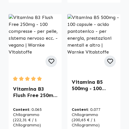
Vitamina B5
Average rating of 5 out of 5 stars
500mg - 100
Vitamina B3
capsule - acido
Flush Free 250mg
pantotenico - per
- 100 compresse -
energia,
per pelle,
Content:
0.065
Content:
0.077
prestazioni
sistema nervoso
Chilogrammo
Chilogrammo
mentali e altro |
ecc. - vegano |
(222,31 € / 1
(200,65 € / 1
Chilogrammo)
Chilogrammo)
Warnke
Warnke