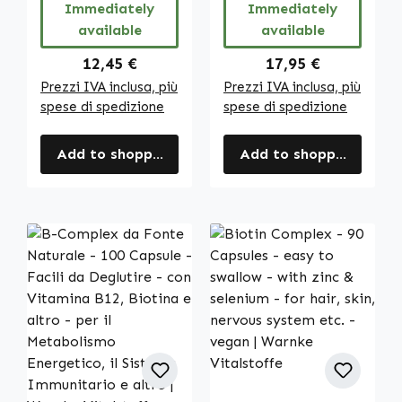
pelle, sistema
Immediately
Immediately
immunitario ecc.
available
available
| Warnke
Vitalstoffe
Regular price:
Regular price:
12,45 €
17,95 €
Prezzi IVA inclusa, più
Prezzi IVA inclusa, più
spese di spedizione
spese di spedizione
Add to shopping cart
Add to shopping cart