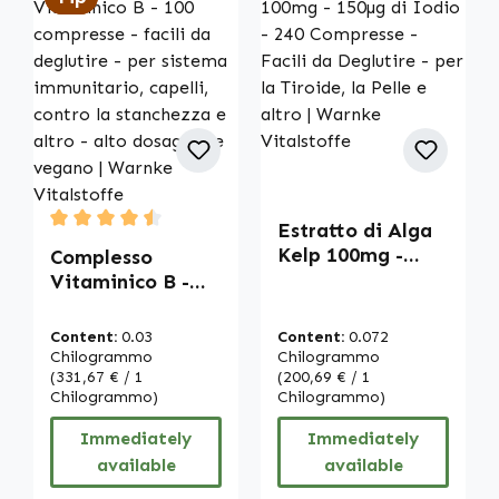
Estratto di Alga
Average rating of 4.5 out of 5 stars
Kelp 100mg -
Complesso
150µg di Iodio -
Vitaminico B -
240 Compresse -
100 compresse -
Facili da
facili da
Content:
0.03
Content:
0.072
Deglutire - per la
deglutire - per
Chilogrammo
Chilogrammo
Tiroide, la Pelle e
sistema
(331,67 € / 1
(200,69 € / 1
Chilogrammo)
Chilogrammo)
altro | Warnke
immunitario,
Vitalstoffe
capelli, contro la
Immediately
Immediately
stanchezza e
available
available
altro - alto