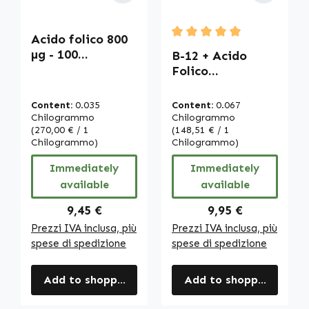
Acido folico 800
Average rating of 5 out of
µg - 100
B-12 + Acido
compresse -
Folico
Facile da ingerire
sublinguale - con
- Vitamina B9 -
Acerola - 100
Content:
0.035
Content:
0.067
Per la gravidanza
compresse - per
Chilogrammo
Chilogrammo
- Vegano -
(270,00 € / 1
gravidanza,
(148,51 € / 1
Chilogrammo)
Chilogrammo)
Copertura
energia e molto
giornaliera
altro | Warnke
Immediately
Immediately
completa |
Vitalstoffe
available
available
Warnke
Vitalstoffe
Regular price:
Regular price:
9,45 €
9,95 €
Prezzi IVA inclusa, più
Prezzi IVA inclusa, più
spese di spedizione
spese di spedizione
Add to shopping cart
Add to shopping cart