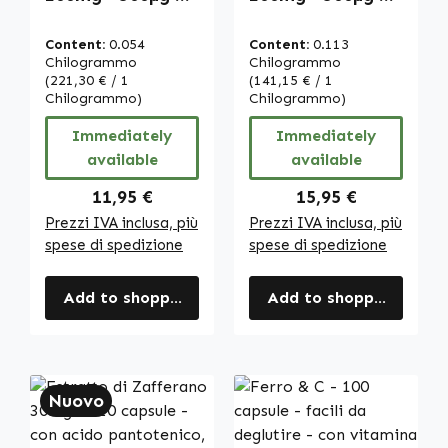
Iodio - 120
Iodio - 250
compresse - per
compresse - per
Content:
0.054
Content:
0.113
tiroide, pelle e
tiroide, pelle e
Chilogrammo
Chilogrammo
altro | Warnke
(221,30 € / 1
altro | Warnke
(141,15 € / 1
Chilogrammo)
Chilogrammo)
Vitalstoffe
Vitalstoffe
Immediately
Immediately
available
available
Regular price:
Regular price:
11,95 €
15,95 €
Prezzi IVA inclusa, più
Prezzi IVA inclusa, più
spese di spedizione
spese di spedizione
Add to shopping cart
Add to shopping cart
Nuovo