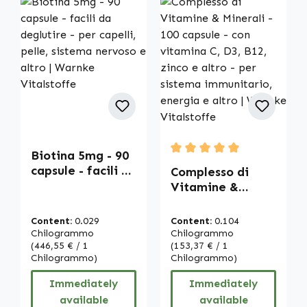
Biotina 5mg - 90
Average rating of 5 out of
capsule - facili da
Complesso di
deglutire - per
Vitamine &
capelli, pelle,
Minerali - 100
sistema nervoso
capsule - con
Content:
0.029
Content:
0.104
e altro | Warnke
vitamina C, D3,
Chilogrammo
Chilogrammo
Vitalstoffe
(446,55 € / 1
B12, zinco e altro
(153,37 € / 1
Chilogrammo)
Chilogrammo)
- per sistema
immunitario,
Immediately
Immediately
energia e altro |
available
available