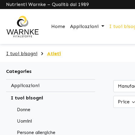
Nutrienti Warnke – Qualità dal 1989
search
Skip to main navigation
Home
Applicazioni
I tuoi biso
I tuoi bisogni
Atleti
Categories
Applicazioni
Manufa
I tuoi bisogni
Price
Donne
Uomini
Persone allergiche