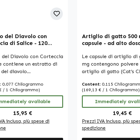
zioni, consigliamo di
Realizzati secondo gli s
are letteratura
qualità e igiene HACCP 
istica o siti web
additivi né coloranti Nota: In
izzati prima di effettuare
qualità di produttori e d
ne.
di integratori alimentar
io del Diavolo con
Artiglio di gatto 500
siamo autorizzati a far
cia di Salice - 120
capsule - ad alto dos
dichiarazioni sugli effett
 - facili da deglutire -
vegano | Warnke Vita
nutrienti. Per ulteriori
 | Warnke Vitalstoffe
o del Diavolo con Corteccia
Le capsule di artiglio di
informazioni, consiglia
ce contiene un estratto di
mg contengono polvere 
consultare pubblicazioni
o del diavolo
artiglio di gatto (Cat’s C
specialistiche o siti web
gophytum procumbens)
pianta tradizionalment
:
0.077 Chilogrammo
prima di effettuare un o
Content:
0.115 Chilogram
dizzato al 1,2% di
conosciuta per il suo uti
€ / 1 Chilogrammo)
(169,13 € / 1 Chilogrammo)
idi, e un estratto di
storico. Queste capsule
a di salice (Salix alba)
mmediately available
contengono
Immediately avail
dizzato al 15% di salicina.
idrossipropilmetilcellul
Regular price:
Regular pr
15,95 €
19,45 €
stimento della capsula è
involucro vegetale vegan
VA inclusa, più spese di
Prezzi IVA inclusa, più spe
to da
di magnesio degli acidi 
one
spedizione
propilmetilcellulosa,
come agenti antiagglom
L-leucina e cellulosa
Con 180 capsule per con