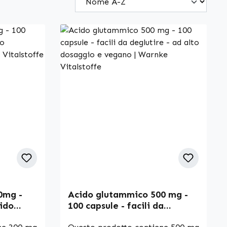
00mg -
Acido glutammico 500 mg -
cido
100 capsule - facili da
fo |
deglutire - ad alto dosaggio