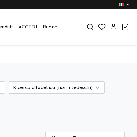
0
You have 0 wi
Sho
enduti
ACCEDI
Buono
Ricerca alfabetica (nomi tedeschi)