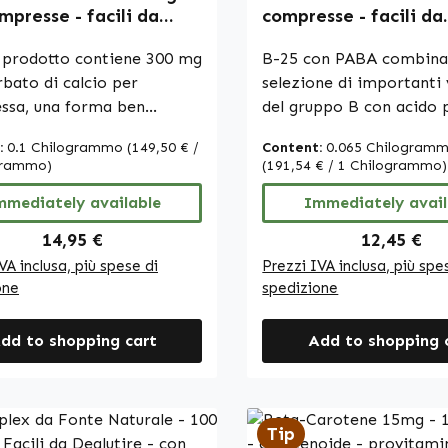
zioni, si consiglia di
specialistica o siti web
mpresse - facili da
compresse - facili da
are letteratura
specializzati prima di e
ire - per ossa, muscoli,
deglutire - con biotin
izzata o siti web dedicati
un ordine.
e altro - vegano |
 prodotto contiene 300 mg
vitamina B12 ecc. - p
B-25 con PABA combina
i effettuare un ordine.
 Vitalstoffe
energia, capelli, pelle
rbato di calcio per
selezione di importanti
sistema immunitario e
ssa, una forma ben
del gruppo B con acido 
Warnke Vitalstoffe
ta di vitamina C
aminobenzoico (PABA).
:
0.1 Chilogrammo
(149,50 € /
Content:
0.065 Chilogram
ta con calcio. Le
metilcobalamina, bitart
grammo)
(191,54 € / 1 Chilogrammo)
sse sono formulate con
colina, mononitrato di t
sa microcristallina come
mmediately available
cloridrato di piridossina
Immediately avail
carica. Con 250
pantotenato di calcio, ri
Regular price:
Regular pr
14,95 €
12,45 €
sse per confezione,
nicotinamide, inositolo,
VA inclusa, più spese di
Prezzi IVA inclusa, più spe
prodotto è ideale per un
acido pteroilmonoglut
one
spedizione
o a lungo termine e offre
D-biotina. Come eccipie
 pratico per integrare
vengono utilizzati cellul
dd to shopping cart
Add to shopping 
to quotidiano di calcio e
microcristallina come a
na C. Le compresse sono
carica e sali di calcio del
da dosare e possono essere
ortofosforico come
ate comodamente nella
antiagglomeranti. La co
Tip
uotidiana. Warnke
contiene 100 compresse