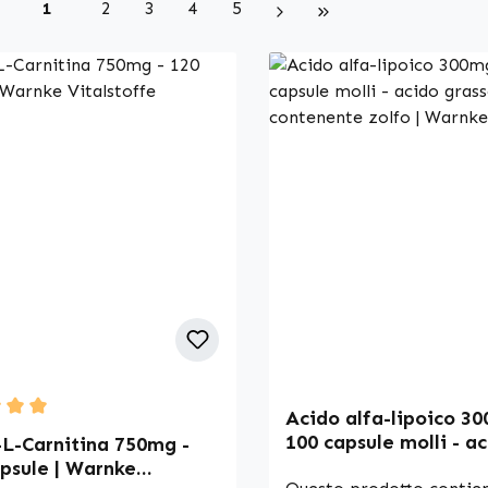
Page
Page
Page
Page
Page
1
2
3
4
5
Acido alfa-lipoico 3
 rating of 5 out of 5 stars
100 capsule molli - a
-L-Carnitina 750mg -
grasso contenente zol
psule | Warnke