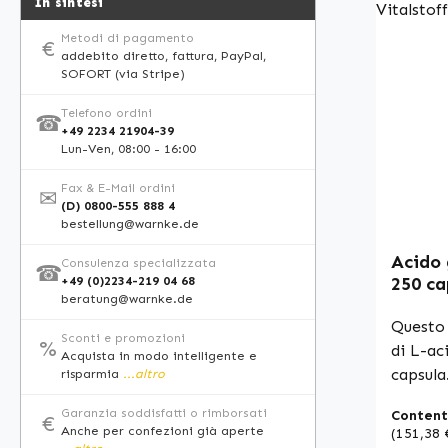
In sintesi
Qualità
Made in Germ
Metodi di pagamento
€
• Integ
addebito diretto, fattura, PayPal,
SOFORT (via Stripe)
qualità
Prodott
Telefono ordini
☎
qualit
+49 2234 21904-39
Lun-Ven, 08:00 - 16:00
additiv
qualità
Fax & E-Mail ordini
✉
di inte
(D) 0800-555 888 4
siamo a
bestellung@warnke.de
dichiara
Acido 
Consulenza specializzata
☎
nutrient
+49 (0)2234-219 04 68
250 ca
informa
beratung@warnke.de
deglut
consult
e vega
Questo
Sconti e promozioni
%
special
Vitals
di L-ac
Acquista in modo intelligente e
prima d
capsula
risparmia
...altro
è comp
Garanzia soddisfatti o rimborsati
Content
€
idrossip
Anche per confezioni già aperte
(151,38 
250 cap