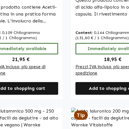
Warnke Vitalstoffe
Questo prodotto contie
toffe
prodotto contiene Acetil-
di acido alfa-lipoico in 
tina in una pratica forma
capsula. Il rivestimento 
le. L'involucro della
capsula è in gelatina (bo
 è costituito da
colorato con ossido di f
:
0.109 Chilogrammo
Content:
0.144 Chilogram
propilmetilcellulosa,
la produzione delle caps
€ / 1 Chilogrammo)
(131,60 € / 1 Chilogrammo)
sali di magnesio degli
vengono utilizzati olio d
rassi e una miscela di
mmediately available
(raffinato e idrogenato),
Immediately avail
o di riso vengono utilizzati
come umettante e lecitin
Regular price:
Regular pr
21,95 €
18,95 €
enti antiagglomeranti.
come emulsionante. Le capsule
VA inclusa, più spese di
Prezzi IVA inclusa, più spe
ule sono facili da dosare e
offrono un modo sempli
one
spedizione
 essere integrate
dosare l’acido alfa-lipoi
mente nella routine
integrarlo nella vita quo
dd to shopping cart
Add to shopping 
iana. Contengono una
Warnke Vitalstoffe - Qua
à bilanciata di Acetil-L-
farmaceutica tedesca - 
na e sono adatte a chi
in Germania • Integratori
attenzione a una
alimentari di alta qualit
Tip
azione accuratamente
in Germania • Prodotti 
a.Warnke Vitalstoffe -
gli standard di qualità e