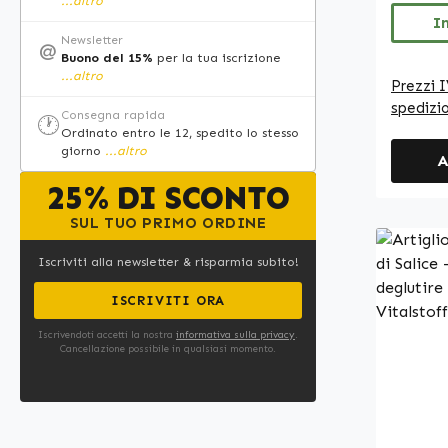
...altro
questo 
I
Newsletter
@
soluzio
Buono del 15%
per la tua iscrizione
integra
...altro
Prezzi I
nell’al
spedizi
Consegna rapida
capsule
🕐
Ordinato entro le 12, spedito lo stesso
ideali 
giorno
...altro
A
Warnke 
25% DI SCONTO
farmace
Germany • 100% ve
SUL TUO PRIMO ORDINE
Integra
qualità
Iscriviti alla newsletter & risparmia subito!
Prodott
ISCRIVITI ORA
HACCP d
additivi e c
Iscrivendoti accetti la nostra
informativa sulla privacy
.
Cancellazione possibile in qualsiasi momento.
qualità
di inte
consent
effetti 