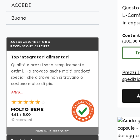
Vitals
ACCEDI
Questo 
L-Carni
Buono
in capsu
capsula
Content
idrossi
(201,38 
AUSGEZEICHNET.ORG
mentre 
RECENSIONI CLIENTI
acidi g
I
Top integratori alimentari
estratt
Qualità e prezzi sono semplicemente
come ag
ottimi. Ho trovato anche molti prodotti
Prezzi I
Le caps
speciali che altrove non si trovano o
spedizi
possono
costano molto di più.
comoda
Altro...
A
quotid
★★★★★
☆
quantit
MOLTO BENE
Carniti
4.61 / 5.00
presta 
49 recensioni
formul
Nota sulle recensioni
studiat