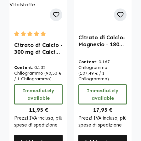
Citrato di Calcio-
Average rating of 5 out of 5 stars
Magnesio - 180
Citrato di Calcio -
Capsule - Per
300 mg di Calcio -
Ossa, Muscoli,
90 Compresse -
Content:
0.167
Denti e Altro -
Per Ossa,
Content:
0.132
Chilogrammo
Vegano | Warnke
Muscoli, Denti e
Chilogrammo
(90,53 €
(107,49 € / 1
Vitalstoffe
Altro - vegano |
/ 1 Chilogrammo)
Chilogrammo)
Warnke
Immediately
Immediately
Vitalstoffe
available
available
Regular price:
Regular price:
11,95 €
17,95 €
Prezzi IVA inclusa, più
Prezzi IVA inclusa, più
spese di spedizione
spese di spedizione