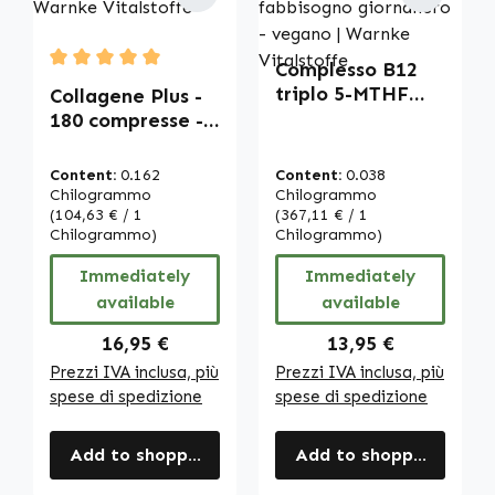
Complesso B12
Average rating of 5 out of 5 stars
triplo 5-MTHF
Collagene Plus -
200µg acido
180 compresse -
folico - 250
con acido
Compresse -
ialuronico e
Content:
0.162
Content:
0.038
facili da
vitamina C - per
Chilogrammo
Chilogrammo
deglutire - per
la normale
(104,63 € / 1
(367,11 € / 1
Chilogrammo)
Chilogrammo)
energia, nervi e
formazione del
altro - copertura
collagene, il
Immediately
Immediately
completa del
sistema
available
available
fabbisogno
immunitario e
giornaliero -
altro | Warnke
Regular price:
Regular price:
16,95 €
13,95 €
vegano | Warnke
Vitalstoffe
Prezzi IVA inclusa, più
Prezzi IVA inclusa, più
Vitalstoffe
spese di spedizione
spese di spedizione
Add to shopping cart
Add to shopping cart