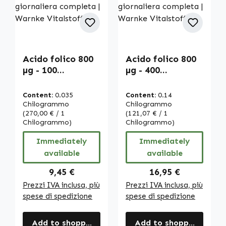
Acido folico 800
Acido folico 800
µg - 100
µg - 400
compresse -
compresse -
Facile da ingerire
Facile da ingerire
Content:
0.035
Content:
0.14
- Vitamina B9 -
- Vitamina B9 -
Chilogrammo
Chilogrammo
Per la gravidanza
(270,00 € / 1
Per la gravidanza
(121,07 € / 1
Chilogrammo)
Chilogrammo)
- Vegano -
- Vegano -
Copertura
Copertura
Immediately
Immediately
giornaliera
giornaliera
available
available
completa |
completa |
Warnke
Warnke
Regular price:
Regular price:
9,45 €
16,95 €
Vitalstoffe
Vitalstoffe
Prezzi IVA inclusa, più
Prezzi IVA inclusa, più
spese di spedizione
spese di spedizione
Add to shopping cart
Add to shopping cart