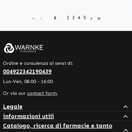
Page
Page
Page
Page
Page
1
2
3
4
5
Ordine e consulenza ai sensi di:
004922342190439
Lun-Ven, 08:00 - 16:00
Or via our
contact form
.
Legale
informazioni utili
Catalogo, ricerca di farmacie e tanto