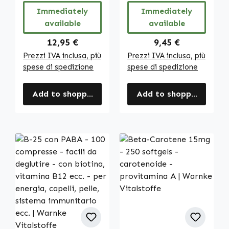
pelle, le ossa e
Immediately
Immediately
molto altro |
available
available
Warnke
Vitalstoffe
Regular price:
Regular price:
12,95 €
9,45 €
Prezzi IVA inclusa, più
Prezzi IVA inclusa, più
spese di spedizione
spese di spedizione
Add to shopping cart
Add to shopping cart