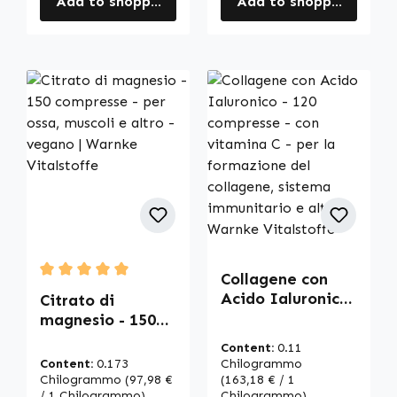
Add to shopping cart
Add to shopping cart
Collagene con
Average rating of 5 out of 5 stars
Acido Ialuronico
Citrato di
- 120 compresse -
magnesio - 150
con vitamina C -
compresse - per
Content:
0.11
per la
ossa, muscoli e
Content:
0.173
Chilogrammo
formazione del
altro - vegano |
Chilogrammo
(97,98 €
(163,18 € / 1
collagene,
/ 1 Chilogrammo)
Chilogrammo)