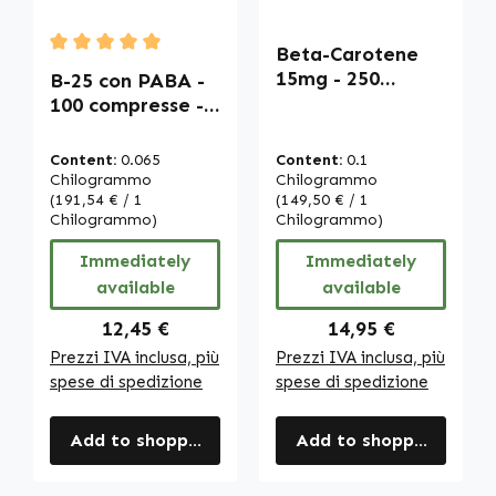
Beta-Carotene
Average rating of 5 out of 5 stars
15mg - 250
B-25 con PABA -
softgels -
100 compresse -
carotenoide -
facili da
provitamina A |
deglutire - con
Content:
0.065
Content:
0.1
Warnke
biotina, vitamina
Chilogrammo
Chilogrammo
Vitalstoffe
B12 ecc. - per
(191,54 € / 1
(149,50 € / 1
Chilogrammo)
Chilogrammo)
energia, capelli,
pelle, sistema
Immediately
Immediately
immunitario ecc.
available
available
| Warnke
Vitalstoffe
Regular price:
Regular price:
12,45 €
14,95 €
Prezzi IVA inclusa, più
Prezzi IVA inclusa, più
spese di spedizione
spese di spedizione
Add to shopping cart
Add to shopping cart