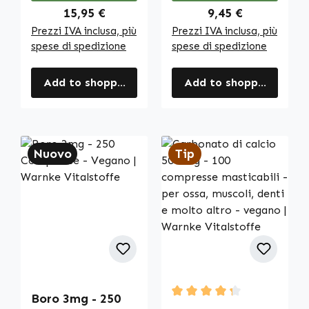
Regular price:
Regular price:
15,95 €
9,45 €
Prezzi IVA inclusa, più
Prezzi IVA inclusa, più
spese di spedizione
spese di spedizione
Add to shopping cart
Add to shopping cart
Nuovo
Tip
Boro 3mg - 250
Average rating of 4.33 out