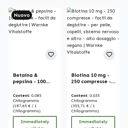
Nuovo
Betaína &
Biotina 10 mg -
pepsina - 100
250 compresse -
capsule - facili da
facili da
deglutire |
deglutire - per
Content:
0.085
Content:
0.035
Warnke
pelle, capelli,
Chilogrammo
Chilogrammo
Vitalstoffe
(187,65 € / 1
sistema nervoso
(355,71 € / 1
Chilogrammo)
Chilogrammo)
e altro - alto
dosaggio -
Immediately
Immediately
vegano | Warnke