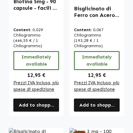
Biotina 5mg - 90
Average rating of 5 out of
capsule - facili da
Bisglicinato di
deglutire - per
Ferro con Acerola
capelli, pelle,
- 120 compresse -
sistema nervoso
facili da
Content:
0.029
Content:
0.067
e altro | Warnke
deglutire - per
Chilogrammo
Chilogrammo
Vitalstoffe
(446,55 € / 1
sistema
(193,28 € / 1
Chilogrammo)
Chilogrammo)
immunitario,
trasporto
Immediately
Immediately
dell’ossigeno,
available
available
sangue e altro |
Warnke
Regular price:
Regular price:
12,95 €
12,95 €
Vitalstoffe
Prezzi IVA inclusa, più
Prezzi IVA inclusa, più
spese di spedizione
spese di spedizione
Add to shopping cart
Add to shopping cart