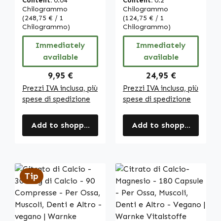
Content:
0.04
Content:
0.2
polvere di alga
polvere di alga
Chilogrammo
Chilogrammo
Vulgaris - con
(248,75 € / 1
Vulgaris - con
(124,75 € / 1
Chilogrammo)
Chilogrammo)
clorofilla -
clorofilla -
vegano | Warnke
vegano | Warnke
Immediately
Immediately
Vitalstoffe
Vitalstoffe
available
available
Regular price:
Regular price:
9,95 €
24,95 €
Prezzi IVA inclusa, più
Prezzi IVA inclusa, più
spese di spedizione
spese di spedizione
Add to shopping cart
Add to shopping cart
Tip