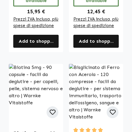
available
available
Vitalstoffe
Regular price:
Regular price:
15,95 €
12,45 €
Prezzi IVA inclusa, più
Prezzi IVA inclusa, più
spese di spedizione
spese di spedizione
Add to shopping cart
Add to shopping cart