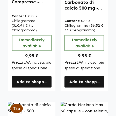
Compresse -
Carbonato di
Vegano | Warnke
calcio 500 mg -
Vitalstoffe
100 compresse
Content:
0.032
masticabili - per
Chilogrammo
Content:
0.115
ossa, muscoli,
(310,94 € / 1
Chilogrammo
(86,52 €
Chilogrammo)
denti e molto
/ 1 Chilogrammo)
altro - vegano |
Immediately
Immediately
Warnke
available
available
Vitalstoffe
Regular price:
Regular price:
9,95 €
9,95 €
Prezzi IVA inclusa, più
Prezzi IVA inclusa, più
spese di spedizione
spese di spedizione
Add to shopping cart
Add to shopping cart
Tip