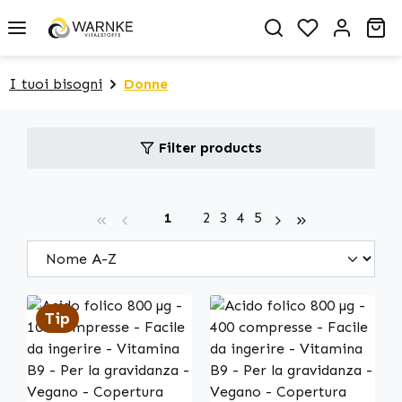
in content
You have 0 
Sh
I tuoi bisogni
Donne
Filter products
Page
Page
Page
Page
Page
1
2
3
4
5
Tip