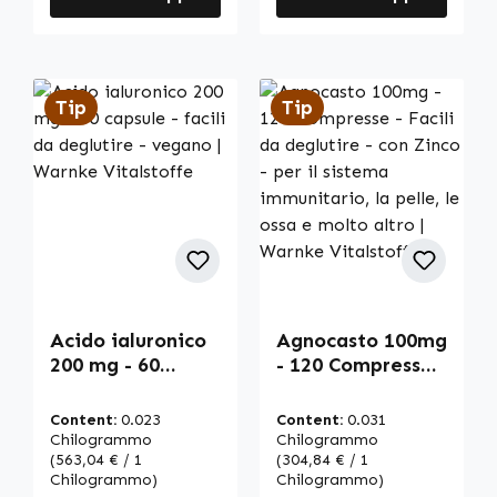
Tip
Tip
Acido ialuronico
Agnocasto 100mg
200 mg - 60
- 120 Compresse -
capsule - facili da
Facili da
deglutire -
deglutire - con
Content:
0.023
Content:
0.031
vegano | Warnke
Zinco - per il
Chilogrammo
Chilogrammo
Vitalstoffe
(563,04 € / 1
sistema
(304,84 € / 1
Chilogrammo)
Chilogrammo)
immunitario, la