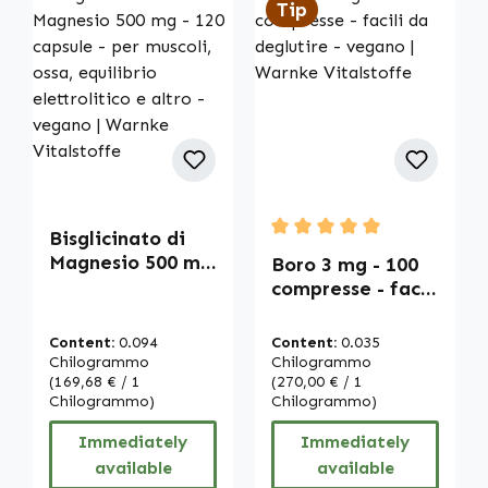
Tip
Bisglicinato di
Average rating of 5 out of
Magnesio 500 mg
Boro 3 mg - 100
- 120 capsule -
compresse - facili
per muscoli, ossa,
da deglutire -
equilibrio
vegano | Warnke
Content:
0.094
Content:
0.035
elettrolitico e
Vitalstoffe
Chilogrammo
Chilogrammo
altro - vegano |
(169,68 € / 1
(270,00 € / 1
Chilogrammo)
Chilogrammo)
Warnke
Vitalstoffe
Immediately
Immediately
available
available