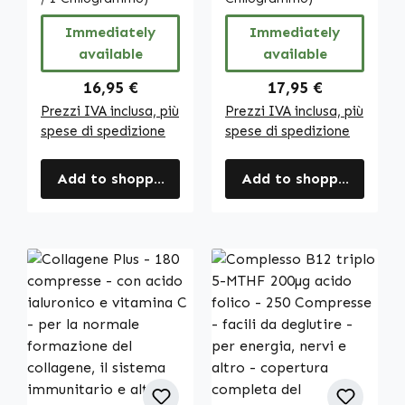
Warnke
sistema
Vitalstoffe
Immediately
Immediately
immunitario e
available
available
altro | Warnke
Vitalstoffe
Regular price:
Regular price:
16,95 €
17,95 €
Prezzi IVA inclusa, più
Prezzi IVA inclusa, più
spese di spedizione
spese di spedizione
Add to shopping cart
Add to shopping cart