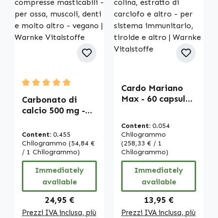
Cardo Mariano
Average rating of 5 out of 5 stars
Max - 60 capsule
Carbonato di
- con selenio,
calcio 500 mg -
colina, estratto
500 compresse
Content:
0.054
di carciofo e
masticabili - per
Content:
0.455
Chilogrammo
altro - per
ossa, muscoli,
Chilogrammo
(54,84 €
(258,33 € / 1
sistema
denti e molto
/ 1 Chilogrammo)
Chilogrammo)
immunitario,
altro - vegano |
Immediately
Immediately
tiroide e altro |
Warnke
available
available
Warnke
Vitalstoffe
Vitalstoffe
Regular price:
Regular price:
24,95 €
13,95 €
Prezzi IVA inclusa, più
Prezzi IVA inclusa, più