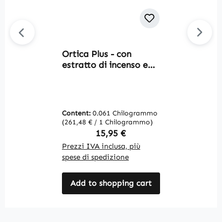
Ortica Plus - con
Av
estratto di incenso e
E
yucca - 120 capsule -
Z
ad alto dosaggio &
c
vegano | Warnke
s
Vitalstoffe
i
Content:
0.061 Chilogrammo
C
a
(261,48 € / 1 Chilogrammo)
(1
V
Regular price:
15,95 €
Prezzi IVA inclusa, più
Pr
spese di spedizione
sp
Add to shopping cart