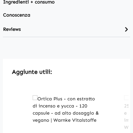
Ingredienti + consumo
Conoscenza
Reviews
Skip product gallery
Aggiunte utili: