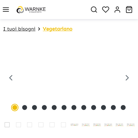
in content
You have 0 w
Sh
I tuoi bisogni
Vegetariano
Skip image gallery