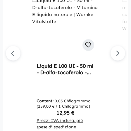
Liquid E 100 UI - 50 ml
L
- D-alfa-tocoferolo -
m
Vitamina E liquida
c
naturale | Warnke
z
Vitalstoffe
d
W
Content:
0.05 Chilogrammo
C
(259,00 € / 1 Chilogrammo)
(6
Regular price:
12,95 €
Prezzi IVA inclusa, più
Pr
spese di spedizione
sp