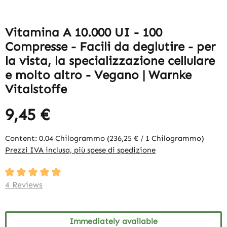
Vitamina A 10.000 UI - 100
Compresse - Facili da deglutire - per
la vista, la specializzazione cellulare
e molto altro - Vegano | Warnke
Vitalstoffe
9,45 €
Content:
0.04 Chilogrammo
(236,25 € / 1 Chilogrammo)
Prezzi IVA inclusa, più spese di spedizione
Average rating of 5 out of 5 stars
4 Reviews
Immediately available