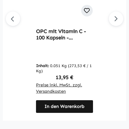
OPC mit Vitamin C -
R
100 Kapseln -
K
schluckfreundlich - für
E
Zellschutz,
v
Immunsystem,
V
Kollagenbildung uvm. -
Inhalt:
0.051 Kg
(273,53 € / 1
In
vegan | Warnke
Kg)
K
Vitalstoffe
Regulärer Preis:
13,95 €
Preise inkl. MwSt. zzgl.
Pr
Versandkosten
V
In den Warenkorb