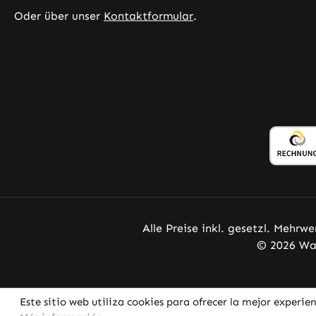
función normal del sistema
Oder über unser
Kontaktformular
.
inmunológico durante y después
del ejercicio físico intenso. La
vitamina C contribuye a la
formación normal de colágeno
para el funcionamiento normal de
la piel, encías, huesos, cartílago y
vasos sanguíneos . La vitamina C
contribuye a un metabolismo
energético normal. La vitamina C
contribuye al funcionamiento
normal del sistema nervioso . La
vitamina C contribuye a una
función psicológica normal. La
Alle Preise inkl. gesetzl. Mehrwe
vitamina C contribuye al
© 2026 War
funcionamiento normal del
sistema inmunológico . La
vitamina C contribuye a la
Este sitio web utiliza cookies para ofrecer la mejor experien
protección de las células frente al