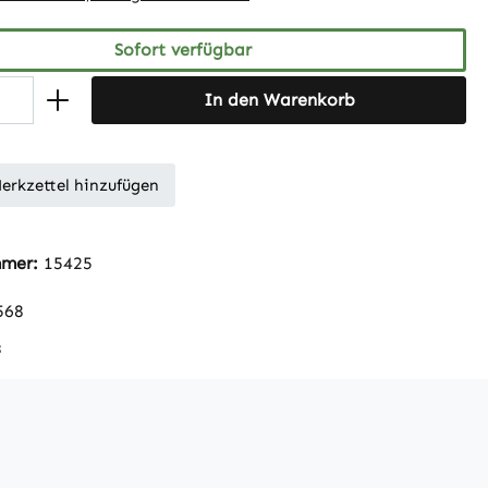
Sofort verfügbar
In den Warenkorb
erkzettel hinzufügen
mmer:
15425
568
s