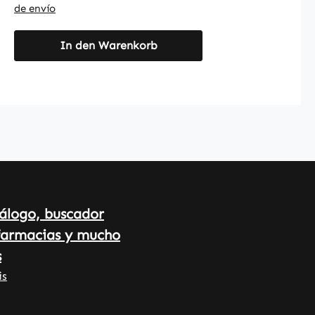
diaria. El envase contiene 250
de envío
comprimidos, fáciles de dosificar y
adecuados para una
In den Warenkorb
suplementación a largo plazo y
sencilla de la alimentación
diaria.Warnke Vitalstoffe –
Calidad farmacéutica alemana –
Made in Germany• 100% vegano •
Complementos alimenticios de
alta calidad fabricados en
Alemania • Producido conforme a
los estándares HACCP de calidad
e higiene • Sin gluten, lactosa ni
álogo, buscador
fructosa • Sin aditivos ni
farmacias y mucho
colorantes innecesarios Descubra
s
los beneficios: • El manganeso
contribuye a un metabolismo
is
energético normal. • El
manganeso contribuye al