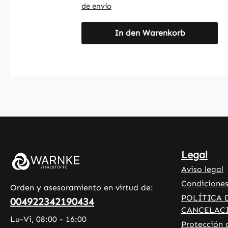
y aceite de semilla de algodón. La
de envío
cubierta de la cápsula está hecha
de hidroxipropilmetilcelulosa. Con
In den Warenkorb
250 cápsulas por envase, este
producto ofrece una forma sencilla
de complementar la ingesta de
zinc y vitamina C. Las cápsulas
son fáciles de dosificar e ideales
para un uso regular. Warnke
Vitalstoffe - Calidad farmacéutica
alemana - Made in Germany • 100
% vegano • Complementos
alimenticios de alta calidad
Legal
fabricados en Alemania •
Aviso legal
Producido según los estándares
Condiciones
HACCP de calidad e higiene • Sin
Orden y asesoramiento en virtud de:
aditivos ni colorantes Descubra los
POLÍTICA 
004922342190434
beneficios: La vitamina C
CANCELAC
Lu-Vi, 08:00 - 16:00
contribuye al mantenimiento de la
Protección 