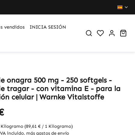
s vendidos
INICIA SESIÓN
Du hast 0 Pr
War
de onagra 500 mg - 250 softgels -
de tragar - con vitamina E - para la
ón celular | Warnke Vitalstoffe
€
8 Kilogramo
(89,61 € / 1 Kilogramo)
IVA incluido, más gastos de envío