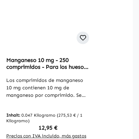
Manganeso 10 mg - 250
comprimidos - Para los huesos,
el metabolismo y mucho más. |
Warnke Vitalstoffe
Los comprimidos de manganeso
10 mg contienen 10 mg de
manganeso por comprimido. Se
utiliza celulosa microcristalina
como excipiente. Los comprimidos
Inhalt:
0.047 Kilogramo
(275,53 € / 1
ofrecen una forma práctica de
Kilogramo)
integrar el manganeso de manera
Regulärer Preis:
12,95 €
específica en la alimentación
Precios con IVA incluido, más gastos