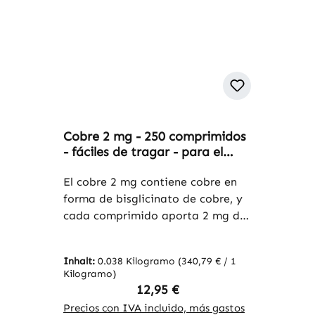
Cobre 2 mg - 250 comprimidos
- fáciles de tragar - para el
sistema inmunológico,
pigmentación del cabello y la
El cobre 2 mg contiene cobre en
piel, protección celular y más -
forma de bisglicinato de cobre, y
vegano | Warnke Vitalstoffe
cada comprimido aporta 2 mg de
cobre. El envase contiene 250
comprimidos, lo que permite un
Inhalt:
0.038 Kilogramo
(340,79 € / 1
suministro a largo plazo. El cobre
Kilogramo)
es un oligoelemento esencial
Regulärer Preis:
12,95 €
presente en muchos alimentos. Los
Precios con IVA incluido, más gastos