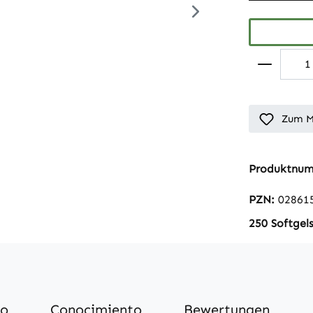
Zum M
Produktnu
PZN:
02861
250 Softgel
mo
Conocimiento
Bewertungen