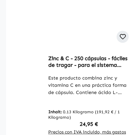
Zinc & C - 250 cápsulas - fáciles
de tragar - para el sistema
inmunológico, formación de
colágeno y más - vegano |
Este producto combina zinc y
Warnke Vitalstoffe
vitamina C en una práctica forma
de cápsula. Contiene ácido L-
ascórbico (vitamina C) así como
sulfato de zinc (22,5 % de zinc) y
Inhalt:
0.13 Kilogramo
(191,92 € / 1
está formulado con celulosa
Kilogramo)
microcristalina como agente de
Regulärer Preis:
24,95 €
carga. Además, contiene L-leucina
Precios con IVA incluido, más gastos