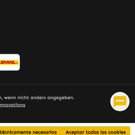
mantenimiento de huesos
normales. • El manganeso
contribuye a la formación normal
de tejido conectivo. • El
manganeso contribuye a la
protección de las células frente al
estrés oxidativo. Tenga en cuenta:
Como fabricante y distribuidor de
complementos alimenticios, no
estamos autorizados a
proporcionar información
adicional sobre los efectos de los
nutrientes. Para más información,
recomendamos consultar
 wenn nicht anders angegeben.
literatura especializada o sitios
nnovations
web especializados antes de
realizar un pedido.
 técnicamente necesarios
Aceptar todas las cookies