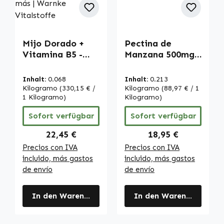
Mijo Dorado +
Pectina de
Vitamina B5 -
Manzana 500mg -
250 cápsulas -
180 comprimidos
fáciles de tragar
- con vitamina C
Inhalt:
0.068
Inhalt:
0.213
- con ácido
& calcio | Warnke
Kilogramo
(330,15 € /
Kilogramo
(88,97 € / 1
pantoténico -
1 Kilogramo)
Vitalstoffe
Kilogramo)
energía,
Sofort verfügbar
Sofort verfügbar
rendimiento
mental y más |
Regulärer Preis:
Regulärer Preis:
22,45 €
18,95 €
Warnke
Precios con IVA
Precios con IVA
Vitalstoffe
incluido, más gastos
incluido, más gastos
de envío
de envío
In den Warenkorb
In den Warenkorb