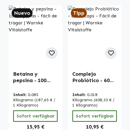
Nuevo
Tipp
Betaína y
Complejo
pepsina - 100
Probiótico - 60
cápsulas - fácil
DRcaps - Fácil de
de tragar |
tragar | Warnke
Inhalt:
0.085
Inhalt:
0.018
Warnke
Vitalstoffe
Kilogramo
(187,65 € /
Kilogramo
(608,33 € /
Vitalstoffe
1 Kilogramo)
1 Kilogramo)
Sofort verfügbar
Sofort verfügbar
Regulärer Preis:
Regulärer Preis:
15,95 €
10,95 €