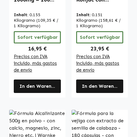
Comprimidos –
Glucomanano -
Alta Dosis y
240 cápsulas -
Inhalt:
0.155
Inhalt:
0.151
Vegano | Warnke
fáciles de tragar
Kilogramo
(109,35 € /
Kilogramo
(158,61 € /
Vitalstoffe
1 Kilogramo)
- vegano |
1 Kilogramo)
Warnke
Sofort verfügbar
Sofort verfügbar
Vitalstoffe
Regulärer Preis:
Regulärer Preis:
16,95 €
23,95 €
Precios con IVA
Precios con IVA
incluido, más gastos
incluido, más gastos
de envío
de envío
In den Warenkorb
In den Warenkorb