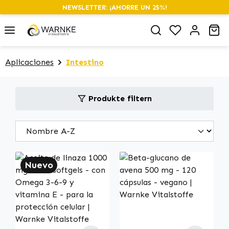
NEWSLETTER: ¡AHORRE UN 25%!
alt springen
Du hast 0 P
Wa
Aplicaciones
Intestino
Produkte filtern
Nuevo