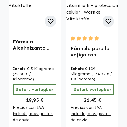
Fórmula
Durchschnittliche Bewertu
Alcalinizante
Fórmula para la
500g en polvo -
vejiga con
con calcio,
extracto de
magnesio, zinc,
semilla de
Inhalt:
0.5 Kilogramo
Inhalt:
0.139
hierro etc. |
calabaza - 180
(39,90 € / 1
Kilogramo
(154,32 € /
Warnke
Kilogramo)
cápsulas - con
1 Kilogramo)
Vitalstoffe
vitamina E -
Sofort verfügbar
Sofort verfügbar
protección
celular | Warnke
Regulärer Preis:
Regulärer Preis:
19,95 €
21,45 €
Vitalstoffe
Precios con IVA
Precios con IVA
incluido, más gastos
incluido, más gastos
de envío
de envío