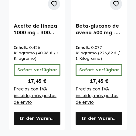
Aceite de linaza
Beta-glucano de
1000 mg - 300
avena 500 mg -
softgels - con
120 cápsulas -
Omega 3-6-9 y
vegano | Warnke
Inhalt:
0.426
Inhalt:
0.077
vitamina E - para
Vitalstoffe
Kilogramo
(40,96 € / 1
Kilogramo
(226,62 € /
la protección
Kilogramo)
1 Kilogramo)
celular | Warnke
Sofort verfügbar
Sofort verfügbar
Vitalstoffe
Regulärer Preis:
Regulärer Preis:
17,45 €
17,45 €
Precios con IVA
Precios con IVA
incluido, más gastos
incluido, más gastos
de envío
de envío
In den Warenkorb
In den Warenkorb