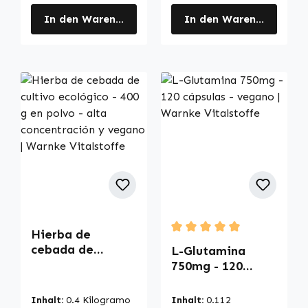
In den Warenkorb
In den Warenkorb
Hierba de
Durchschnittliche Bewertu
cebada de
L-Glutamina
cultivo ecológico
750mg - 120
- 400 g en polvo -
cápsulas - vegano
alta
| Warnke
Inhalt:
0.4 Kilogramo
Inhalt:
0.112