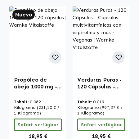
Nuevo
Propóleo de
Verduras Puras -
abeja 1000 mg -
120 Cápsulas -
120 cápsulas |
Cápsulas
Warnke
multivitamínicas
Inhalt:
0.082
Inhalt:
0.019
Vitalstoffe
con espirulina y
Kilogramo
(231,10 € /
Kilogramo
(997,37 € /
1 Kilogramo)
más - Veganas |
1 Kilogramo)
Warnke
Sofort verfügbar
Sofort verfügbar
Vitalstoffe
Regulärer Preis:
Regulärer Preis:
18,95 €
18,95 €