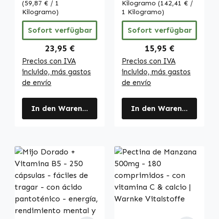
concentración y
Vitalstoffe
(59,87 € / 1
Kilogramo
(142,41 € /
vegano | Warnke
Kilogramo)
1 Kilogramo)
Vitalstoffe
Sofort verfügbar
Sofort verfügbar
Regulärer Preis:
Regulärer Preis:
23,95 €
15,95 €
Precios con IVA
Precios con IVA
incluido, más gastos
incluido, más gastos
de envío
de envío
In den Warenkorb
In den Warenkorb