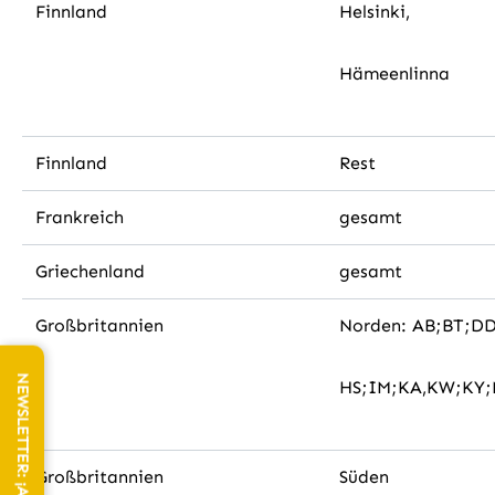
Finnland
Helsinki,
Hämeenlinna
Finnland
Rest
Frankreich
gesamt
Griechenland
gesamt
Großbritannien
Norden: AB;BT;D
HS;IM;KA,KW;KY;
Großbritannien
Süden