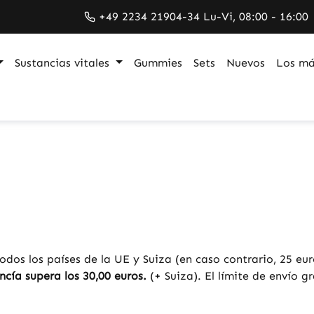
+49 2234 21904-34 Lu-Vi, 08:00 - 16:00
Sustancias vitales
Gummies
Sets
Nuevos
Los má
dos los países de la UE y Suiza (en caso contrario, 25 eu
ncía supera los 30,00 euros.
(+ Suiza). El límite de envío g