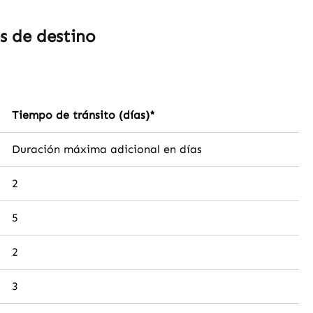
s de destino
Tiempo de tránsito (días)*
Duración máxima adicional en días
2
5
2
3