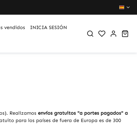
s vendidos
INICIA SESIÓN
Du hast 0 Pr
War
ros). Realizamos
envíos gratuitos "a portes pagados" a
ratuito para los países de fuera de Europa es de 300