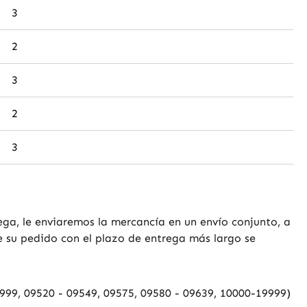
3
2
3
2
3
ega, le enviaremos la mercancía en un envío conjunto, a
e su pedido con el plazo de entrega más largo se
03999, 09520 - 09549, 09575, 09580 - 09639, 10000-19999)