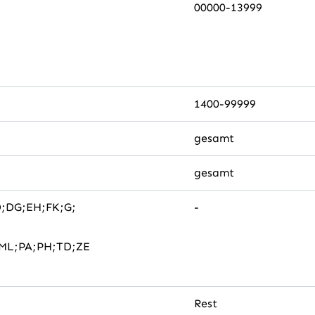
00000-13999
1400-99999
gesamt
gesamt
D;DG;EH;FK;G;
-
ML;PA;PH;TD;ZE
Rest