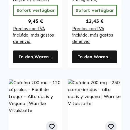
y mucho más |
sistema nervioso
Warnke
y más - alta dosis
Sofort verfügbar
Sofort verfügbar
Vitalstoffe
- vegano |
Warnke
Regulärer Preis:
Regulärer Preis:
9,45 €
12,45 €
Vitalstoffe
Precios con IVA
Precios con IVA
incluido, más gastos
incluido, más gastos
de envío
de envío
In den Warenkorb
In den Warenkorb