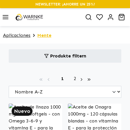
NEWSLETTER: ¡AHORRE UN 25%!
alt springen
Du hast 0 P
Wa
Aplicaciones
Mente
Produkte filtern
Seite
Seite
1
2
Nuevo