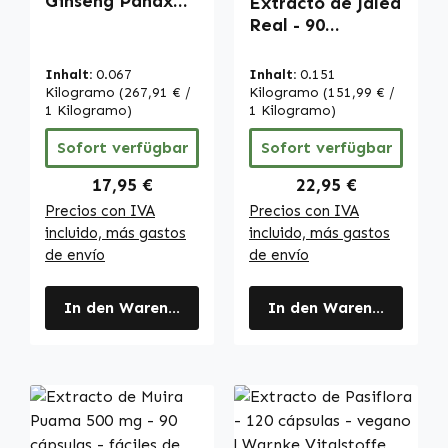
Ginseng Panax
Extracto de Jalea
Rojo - 120
Real - 90
cápsulas - fácil
Cápsulas - fácil
de tragar - con
de tragar |
Inhalt:
0.067
Inhalt:
0.151
20% de
Warnke
Kilogramo
(267,91 € /
Kilogramo
(151,99 € /
ginsenósidos -
1 Kilogramo)
Vitalstoffe
1 Kilogramo)
vegano | Warnke
Sofort verfügbar
Sofort verfügbar
Vitalstoffe
Regulärer Preis:
Regulärer Preis:
17,95 €
22,95 €
Precios con IVA
Precios con IVA
incluido, más gastos
incluido, más gastos
de envío
de envío
In den Warenkorb
In den Warenkorb