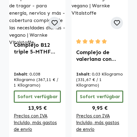
Complejo B12
Durchschnittliche Bewertu
triple 5-MTHF
Complejo de
200µg ácido
valeriana con
fólico - 250
lúpulo y melisa -
Comprimidos -
60 cápsulas -
Inhalt:
0.038
Inhalt:
0.03 Kilogramo
fáciles de tragar
fáciles de tragar
Kilogramo
(367,11 € /
(331,67 € / 1
- para energía,
1 Kilogramo)
- vegano |
Kilogramo)
nervios y más -
Warnke
Sofort verfügbar
Sofort verfügbar
cobertura
Vitalstoffe
completa de las
Regulärer Preis:
Regulärer Preis:
13,95 €
9,95 €
necesidades
Precios con IVA
Precios con IVA
diarias - vegano |
incluido, más gastos
incluido, más gastos
Warnke
de envío
de envío
Vitalstoffe