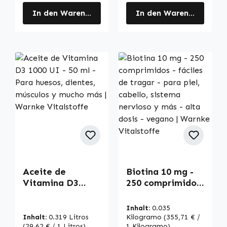
In den Warenkorb
In den Warenkorb
Aceite de
Biotina 10 mg -
Vitamina D3
250 comprimidos
1000 UI - 50 ml -
- fáciles de
Para huesos,
tragar - para
Inhalt:
0.035
dientes, músculos
piel, cabello,
Inhalt:
0.319 Litros
Kilogramo
(355,71 € /
(29,62 € / 1 Litros)
1 Kilogramo)