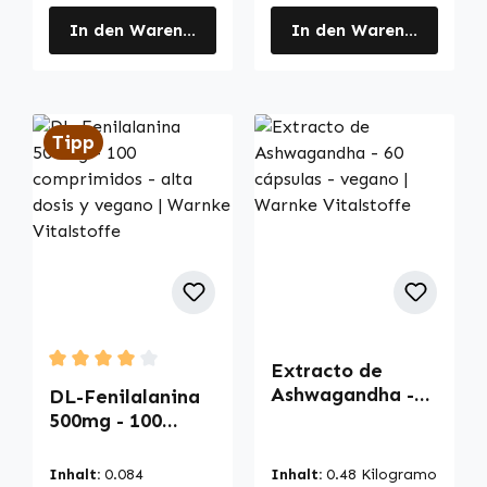
In den Warenkorb
In den Warenkorb
Tipp
Extracto de
Durchschnittliche Bewertung von 4 von 5 Sternen
Ashwagandha -
DL-Fenilalanina
60 cápsulas -
500mg - 100
vegano | Warnke
comprimidos -
Vitalstoffe
alta dosis y
Inhalt:
0.084
Inhalt:
0.48 Kilogramo