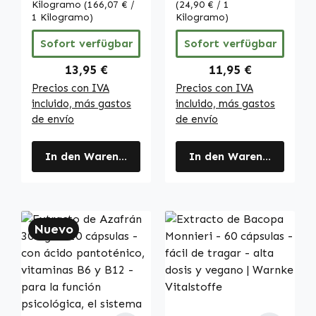
vegano | Warnke
Kilogramo
(166,07 € /
(24,90 € / 1
Vitalstoffe
1 Kilogramo)
Kilogramo)
Sofort verfügbar
Sofort verfügbar
Regulärer Preis:
Regulärer Preis:
13,95 €
11,95 €
Precios con IVA
Precios con IVA
incluido, más gastos
incluido, más gastos
de envío
de envío
In den Warenkorb
In den Warenkorb
Nuevo