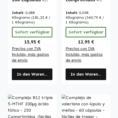
Alta dosificación
fáciles de tragar
y vegano |
- para el sistema
Inhalt:
0.088
Inhalt:
0.038
Warnke
inmunológico,
Kilogramo
(181,25 € /
Kilogramo
(340,79 € /
Vitalstoffe
1 Kilogramo)
pigmentación del
1 Kilogramo)
cabello y la piel,
Sofort verfügbar
Sofort verfügbar
protección
celular y más -
Regulärer Preis:
Regulärer Preis:
15,95 €
12,95 €
vegano | Warnke
Precios con IVA
Precios con IVA
Vitalstoffe
incluido, más gastos
incluido, más gastos
de envío
de envío
In den Warenkorb
In den Warenkorb