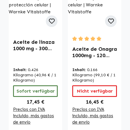
Aceite de linaza
Durchschnittliche Bewertu
1000 mg - 300
Aceite de Onagra
softgels - con
1000mg - 120
Omega 3-6-9 y
cápsulas blandas
vitamina E - para
- con vitamina E -
Inhalt:
0.426
Inhalt:
0.166
la protección
para la
Kilogramo
(40,96 € / 1
Kilogramo
(99,10 € / 1
celular | Warnke
Kilogramo)
protección
Kilogramo)
Vitalstoffe
celular | Warnke
Sofort verfügbar
Nicht verfügbar
Vitalstoffe
Regulärer Preis:
Regulärer Preis:
17,45 €
16,45 €
Precios con IVA
Precios con IVA
incluido, más gastos
incluido, más gastos
de envío
de envío