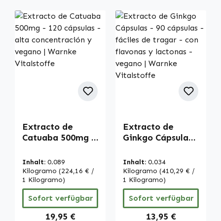
Extracto de
Extracto de
Catuaba 500mg -
Ginkgo Cápsulas -
120 cápsulas -
90 cápsulas -
alta
fáciles de tragar
Inhalt:
0.089
Inhalt:
0.034
concentración y
- con flavonas y
Kilogramo
(224,16 € /
Kilogramo
(410,29 € /
vegano | Warnke
1 Kilogramo)
lactonas - vegano
1 Kilogramo)
Vitalstoffe
| Warnke
Sofort verfügbar
Sofort verfügbar
Vitalstoffe
Regulärer Preis:
Regulärer Preis:
19,95 €
13,95 €