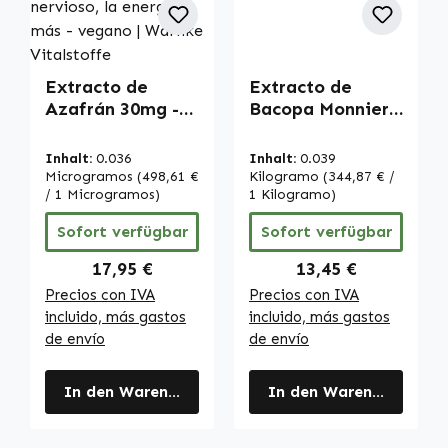
Extracto de
Extracto de
Azafrán 30mg -
Bacopa Monnieri
120 cápsulas -
- 60 cápsulas -
con ácido
fácil de tragar -
Inhalt:
0.036
Inhalt:
0.039
pantoténico,
alta dosis y
Microgramos
(498,61 €
Kilogramo
(344,87 € /
vitaminas B6 y
/ 1 Microgramos)
vegano | Warnke
1 Kilogramo)
B12 - para la
Vitalstoffe
Sofort verfügbar
Sofort verfügbar
función
psicológica, el
Regulärer Preis:
Regulärer Preis:
17,95 €
13,45 €
sistema nervioso,
Precios con IVA
Precios con IVA
la energía y más
incluido, más gastos
incluido, más gastos
- vegano |
de envío
de envío
Warnke
Vitalstoffe
In den Warenkorb
In den Warenkorb