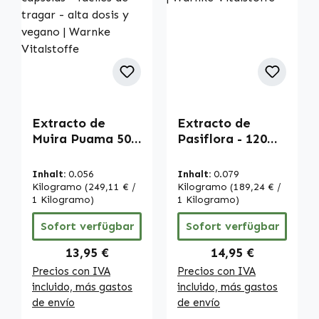
Extracto de
Extracto de
Muira Puama 500
Pasiflora - 120
mg - 90 cápsulas -
cápsulas - vegano
fáciles de tragar
| Warnke
Inhalt:
0.056
Inhalt:
0.079
- alta dosis y
Vitalstoffe
Kilogramo
(249,11 € /
Kilogramo
(189,24 € /
vegano | Warnke
1 Kilogramo)
1 Kilogramo)
Vitalstoffe
Sofort verfügbar
Sofort verfügbar
Regulärer Preis:
Regulärer Preis:
13,95 €
14,95 €
Precios con IVA
Precios con IVA
incluido, más gastos
incluido, más gastos
de envío
de envío