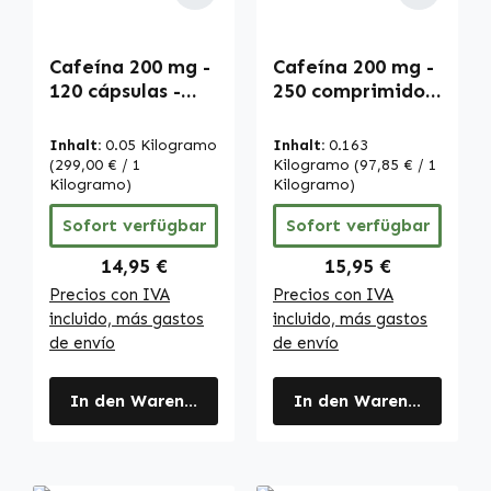
Cafeína 200 mg -
Cafeína 200 mg -
120 cápsulas -
250 comprimidos
Fácil de tragar -
- alta dosis y
Alta dosis y
vegano | Warnke
Inhalt:
0.05 Kilogramo
Inhalt:
0.163
Vegano | Warnke
Vitalstoffe
(299,00 € / 1
Kilogramo
(97,85 € / 1
Vitalstoffe
Kilogramo)
Kilogramo)
Sofort verfügbar
Sofort verfügbar
Regulärer Preis:
Regulärer Preis:
14,95 €
15,95 €
Precios con IVA
Precios con IVA
incluido, más gastos
incluido, más gastos
de envío
de envío
In den Warenkorb
In den Warenkorb