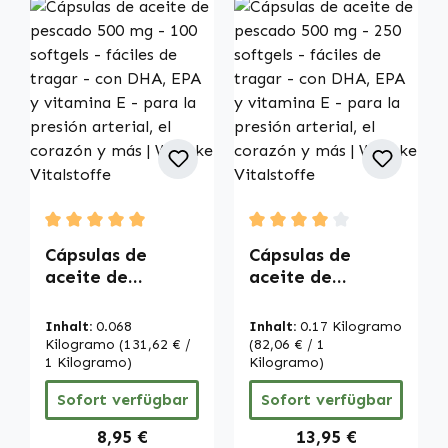
Durchschnittliche Bewertung von 5 von 5 Sternen
Durchschnittliche Bewertu
Cápsulas de
Cápsulas de
aceite de
aceite de
pescado 500 mg -
pescado 500 mg -
100 softgels -
250 softgels -
Inhalt:
0.068
Inhalt:
0.17 Kilogramo
fáciles de tragar
fáciles de tragar
Kilogramo
(131,62 € /
(82,06 € / 1
- con DHA, EPA y
1 Kilogramo)
- con DHA, EPA y
Kilogramo)
vitamina E - para
vitamina E - para
Sofort verfügbar
Sofort verfügbar
la presión
la presión
arterial, el
arterial, el
Regulärer Preis:
Regulärer Preis:
8,95 €
13,95 €