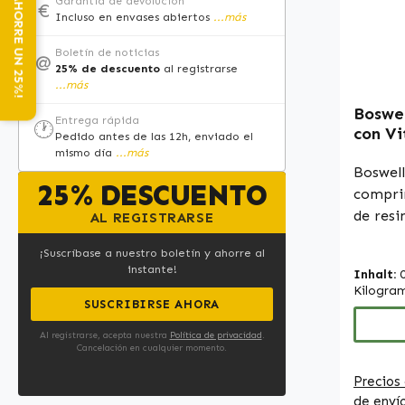
NEWSLETTER: ¡AHORRE UN 25%!
Garantía de devolución
€
Alemani
Incluso en envases abiertos
...más
estánda
Boletín de noticias
@
HACCP •
25% de descuento
al registrarse
colorantes Tenga e
...más
Como f
Boswel
Entrega rápida
distri
🕐
con Vi
Pedido antes de las 12h, enviado el
aliment
Compr
mismo día
...más
autoriz
Vitals
Boswell
25% DESCUENTO
declara
compri
de los 
de resi
AL REGISTRARSE
más in
serrata
consult
¡Suscríbase a nuestro boletín y ahorre al
(Curcum
instante!
o sitio
Inhalt:
(Commi
Kilogra
de real
ofrece
SUSCRIBIRSE AHORA
de sus 
Al registrarse, acepta nuestra
Política de privacidad
.
natural
Cancelación en cualquier momento.
ácidos 
Precios 
del inc
de enví