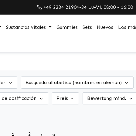
+49 2234 21904-34 Lu-Vi, 08:00 - 16:00
Sustancias vitales
Gummies
Sets
Nuevos
Los más
ler
Búsqueda alfabética (nombres en alemán)
 de dosificación
Preis
Bewertung mind.
Seite
Seite
1
2