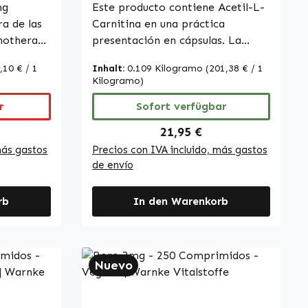
Warnke
mg
Este producto contiene Acetil-L-
a de las
Carnitina en una práctica
enothera
presentación en cápsulas. La
% de
cubierta de la cápsula está
,10 € / 1
Inhalt:
0.109 Kilogramo
(201,38 € / 1
. Cada
elaborada con
Kilogramo)
ona una
hidroxipropilmetilcelulosa,
 de
r
mientras que se utilizan sales
Sofort verfügbar
magnésicas de ácidos grasos y
Preis:
Regulärer Preis:
21,95 €
andas, lo
una mezcla de extracto de arroz
más gastos
Precios con IVA incluido, más gastos
ro a largo
como agentes antiaglomerantes.
de envío
a (bovina)
Las cápsulas son fáciles de
psula, y el
dosificar y pueden integrarse
rb
In den Warenkorb
r la
cómodamente en la rutina diaria.
ulas
Contienen una cantidad
ene DL-
equilibrada de Acetil-L-Carnitina
n
y son adecuadas para quienes
Nuevo
E.
valoran una composición
lidad
cuidadosamente
 Made in
formulada.Warnke Vitalstoffe -