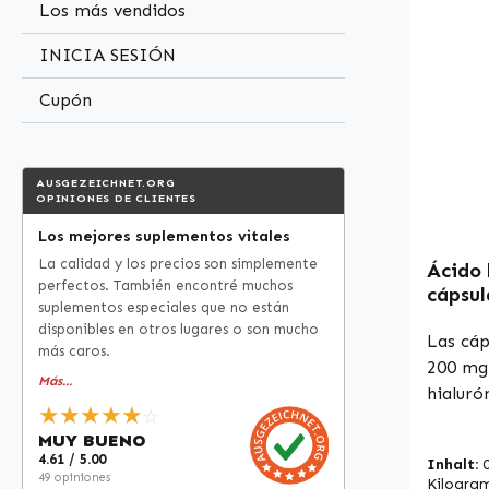
Los más vendidos
gelatina
fórmula
INICIA SESIÓN
centrad
Vitalst
Cupón
aleman
Comple
alta ca
AUSGEZEICHNET.ORG
OPINIONES DE CLIENTES
Aleman
los est
Los mejores suplementos vitales
e higien
La calidad y los precios son simplemente
Ácido 
coloran
perfectos. También encontré muchos
cápsul
cuenta:
suplementos especiales que no están
vegano
disponibles en otros lugares o son mucho
distri
Las cáp
más caros.
aliment
200 mg
Más...
autoriz
hialuró
★★★★★
sobre l
☆
present
nutrien
MUY BUENO
desemp
4.61 / 5.00
recome
Inhalt:
especia
49 opiniones
Kilogra