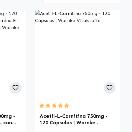
tung von 5 von 5 Sternen
Durchschnittliche Bewertung von 5 von 5 
00mg -
Acetil-L-Carnitina 750mg -
- con
120 Cápsulas | Warnke
Vitalstoffe