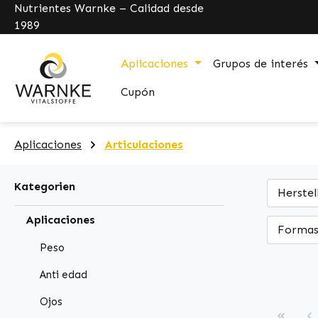
Nutrientes Warnke – Calidad desde
pringen
Zur Hauptnavigation springen
1989
Aplicaciones
Grupos de interés
Cupón
Aplicaciones
Articulaciones
Kategorien
Herstel
Aplicaciones
Formas
Peso
Anti edad
Ojos