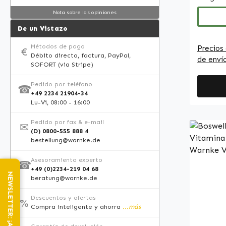
literat
articul
web esp
Nota sobre las opiniones
cápsula
realiza
hialuró
De un Vistazo
dosificac
Métodos de pago
Precios 
€
cápsula
Débito directo, factura, PayPal,
de enví
product
SOFORT (via Stripe)
práctic
Pedido por teléfono
☎
de la c
+49 2234 21904-34
hidroxi
Lu-Vi, 08:00 - 16:00
utiliza
Pedido por fax & e-mail
✉
como a
(D) 0800-555 888 4
leucina
bestellung@warnke.de
antiagl
Asesoramiento experto
una ela
☎
+49 (0)2234-219 04 68
cápsulas. Warnke Vitalst
beratung@warnke.de
Calidad
Made in Germ
Descuentos y ofertas
%
Compra inteligente y ahorra
...más
• Comp
alta ca