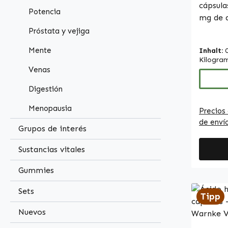
cápsula
Potencia
mg de 
por cáp
Próstata y vejiga
las semi
Mente
Inhalt:
aceite 
Kilogra
desde 
Venas
aceite
Digestión
aliment
su cont
Menopausia
Precios 
grasos,
de enví
linolei
Grupos de interés
poliins
Sustancias vitales
natural
vegetal
Gummies
cápsula
un uso 
Sets
Tipp
blandas
Nuevos
fáciles
de la c