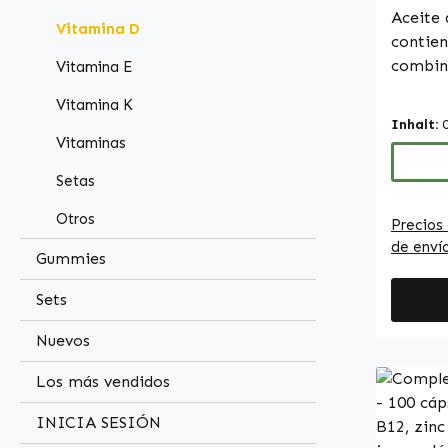
más | 
Aceite
Vitamina D
contien
combin
Vitamina E
(aceite
Vitamina K
procede
Inhalt:
aceite 
Vitaminas
de com
Setas
con vitamina D
permite
Otros
Precios 
mientra
de enví
como ve
Gummies
absorci
Sets
cantida
corresp
Nuevos
recome
adultos. Warnke Vitalstoff
Los más vendidos
Calidad
INICIA SESIÓN
Made in