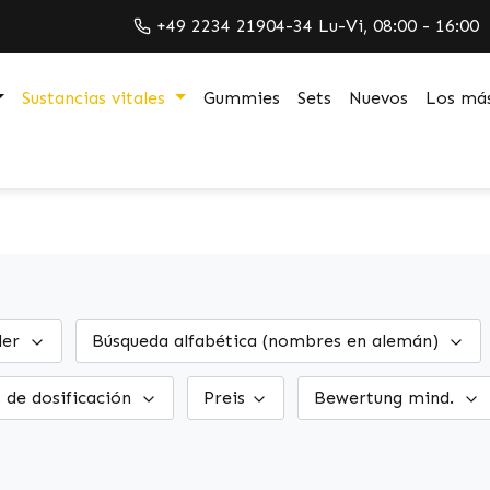
+49 2234 21904-34 Lu-Vi, 08:00 - 16:00
Sustancias vitales
Gummies
Sets
Nuevos
Los más
ler
Búsqueda alfabética (nombres en alemán)
 de dosificación
Preis
Bewertung mind.