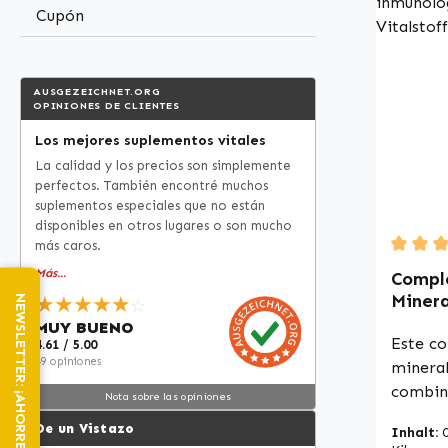
Comple
Cupón
alta ca
Alemani
estánda
AUSGEZEICHNET.ORG
HACCP •
OPINIONES DE CLIENTES
colorantes Descubra la
Los mejores suplementos vitales
La vita
La calidad y los precios son simplemente
el crec
perfectos. También encontré muchos
normal 
suplementos especiales que no están
La vita
disponibles en otros lugares o son mucho
absorci
más caros.
calcio 
Durchsc
Más...
Compl
contrib
Minera
★★★★★
NEWSLETTER: ¡AHORRE UN 25%!
☆
normale
vitami
MUY BUENO
vitamin
más - 
Este co
4.61 / 5.00
manten
49 opiniones
inmuno
mineral
normale
Warnke
combin
Nota sobre las opiniones
contri
equilib
De un Vistazo
una fun
Inhalt:
vitamin