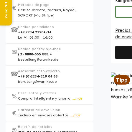
Kilogra
vitamin
combin
Métodos de pago
€
manten
Débito directo, factura, PayPal,
del gru
SOFORT (via Stripe)
normale
B2, B3,
contrib
ácido f
Pedido por teléfono
☎
Precios 
normal 
+49 2234 21904-34
C, D3 y E. La compos
de enví
Lu-Vi, 08:00 - 16:00
La vita
comple
proceso d
minera
Pedido por fax & e-mail
✉
en cuen
calcio,
(D) 0800-555 888 4
distri
bestellung@warnke.de
selenio
aliment
comple
Asesoramiento experto
☎
autoriz
y L-leu
+49 (0)2234-219 04 68
Tipp
declara
beratung@warnke.de
produc
de los 
versáti
Descuentos y ofertas
inform
%
comple
Compra inteligente y ahorra
...más
consult
diaria 
o sitio
Garantía de devolución
seleccionados. 
€
Incluso en envases abiertos
...más
de real
por env
una fo
Boletín de noticias
@
una var
25% de descuento
al registrarse