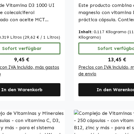
Warnke Vitalstoffe
 de Vitamina D3 1000 UI
Warnke Vitalstoffe
Este producto combina c
e colecalciferol
magnesio con vitamina 
ado con aceite MCT
práctica cápsula. Contie
 vegetal refinado
carbonato de calcio (64
Inhalt:
0.117 Kilogramo
(11
nte del palmiste). Este
carbonato de magnesio 
0.319 Litros
(29,62 € / 1 Litros)
Kilogramo)
ofrece una forma sencilla
como fuentes de calcio 
plementar la alimentación
Sofort verfügbar
magnesio, así como cole
Sofort verfügb
3. La forma líquida
(vitamina D3), que favor
Regulärer Preis:
Regulärer 
9,45 €
13,45 €
 una dosificación precisa,
absorción de calcio en e
con IVA incluido, más gastos
Precios con IVA incluido, 
s que el aceite MCT actúa
organismo. La cubierta 
o
de envío
hículo y favorece la
cápsula está elaborada 
ón de la vitamina. La
hidroxipropilmetilcelulosa.
In den Warenkorb
In den Warenko
d de 1000 UI por dosis
100 cápsulas por envase,
onde a la ingesta diaria
producto ofrece una fo
ndada para muchos
cómoda de complementa
e -
ingesta diaria de calcio
 farmacéutica alemana -
y vitamina D3. Warnke
 Germany •
Vitalstoffe - Calidad fa