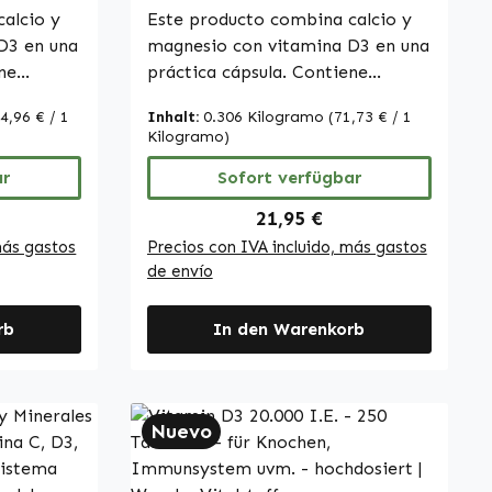
alcio y
Warnke Vitalstoffe
Este producto combina calcio y
D3 en una
magnesio con vitamina D3 en una
ne
práctica cápsula. Contiene
%) y
carbonato de calcio (64%) y
4,96 € / 1
Inhalt:
0.306 Kilogramo
(71,73 € / 1
(25%)
carbonato de magnesio (25%)
Kilogramo)
y
como fuentes de calcio y
calciferol
ar
magnesio, así como colecalciferol
Sofort verfügbar
ece la
(vitamina D3), que favorece la
Preis:
Regulärer Preis:
21,95 €
l
absorción de calcio en el
más gastos
Precios con IVA incluido, más gastos
de la
organismo. La cubierta de la
de envío
con
cápsula está elaborada con
 Con
hidroxipropilmetilcelulosa. Con
rb
In den Warenkorb
 este
250 cápsulas por envase, este
rma
producto ofrece una forma
r la
cómoda de complementar la
, magnesio
ingesta diaria de calcio, magnesio
Nuevo
y vitamina D3. Warnke
rmacéutica
Vitalstoffe - Calidad farmacéutica