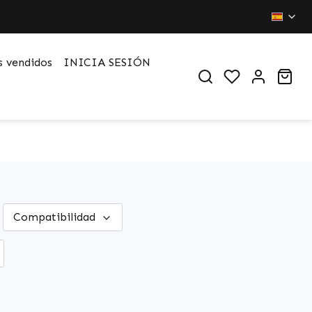
 vendidos
INICIA SESIÓN
Du hast 0 Pr
War
Compatibilidad