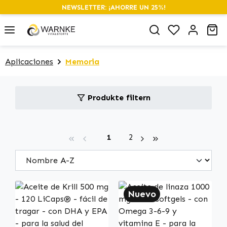
NEWSLETTER: ¡AHORRE UN 25%!
alt springen
Du hast 0 P
Wa
Aplicaciones
Memoria
Produkte filtern
Seite
Seite
1
2
Nuevo