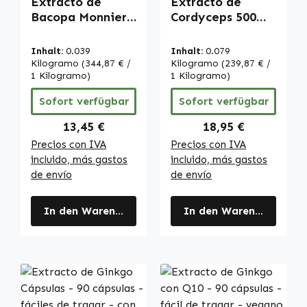
Extracto de
Extracto de
Bacopa Monnieri
Cordyceps 500
- 60 cápsulas -
mg con 40% de
fácil de tragar -
polisacáridos -
Inhalt:
0.039
Inhalt:
0.079
alta dosis y
120 cápsulas -
Kilogramo
(344,87 € /
Kilogramo
(239,87 € /
vegano | Warnke
1 Kilogramo)
fácil de tragar -
1 Kilogramo)
Vitalstoffe
vegano | Warnke
Sofort verfügbar
Sofort verfügbar
Vitalstoffe
Regulärer Preis:
Regulärer Preis:
13,45 €
18,95 €
Precios con IVA
Precios con IVA
incluido, más gastos
incluido, más gastos
de envío
de envío
In den Warenkorb
In den Warenkorb