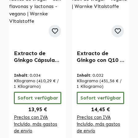
Extracto de
Extracto de
Ginkgo Cápsulas -
Ginkgo con Q10 -
90 cápsulas -
90 cápsulas - fácil
fáciles de tragar
de tragar -
Inhalt:
0.034
Inhalt:
0.032
- con flavonas y
vegano | Warnke
Kilogramo
(410,29 € /
Kilogramo
(451,56 € /
lactonas - vegano
1 Kilogramo)
Vitalstoffe
1 Kilogramo)
| Warnke
Sofort verfügbar
Sofort verfügbar
Vitalstoffe
Regulärer Preis:
Regulärer Preis:
13,95 €
14,45 €
Precios con IVA
Precios con IVA
incluido, más gastos
incluido, más gastos
de envío
de envío