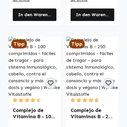
In den Warenkorb
In den Warenkorb
Tipp
Tipp
Tipp
Durchschnittliche Bewertung von 4.5 von 5 Sternen
Durchschnittliche Bewertu
Complejo de
Complejo de
Vitamina B - 100
Vitaminas B - 250
comprimidos -
comprimidos -