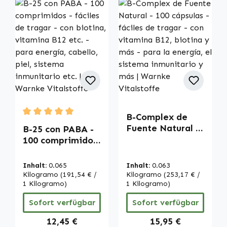
B-Complex de
Durchschnittliche Bewertung von 5 von 5 Sternen
Fuente Natural -
B-25 con PABA -
100 cápsulas -
100 comprimidos
fáciles de tragar
- fáciles de
- con vitamina
tragar - con
Inhalt:
0.065
Inhalt:
0.063
B12, biotina y
biotina, vitamina
Kilogramo
(191,54 € /
Kilogramo
(253,17 € /
más - para la
B12 etc. - para
1 Kilogramo)
1 Kilogramo)
energía, el
energía, cabello,
Sofort verfügbar
Sofort verfügbar
sistema
piel, sistema
inmunitario y
inmunitario etc. |
Regulärer Preis:
Regulärer Preis:
12,45 €
15,95 €