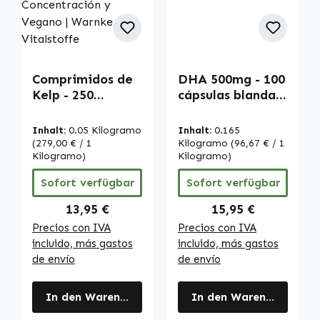
Comprimidos de
DHA 500mg - 100
Kelp - 250
cápsulas blandas
Comprimidos -
- para corazón y
con 200µg de
presión arterial |
Inhalt:
0.05 Kilogramo
Inhalt:
0.165
Yodo - para
Warnke
(279,00 € / 1
Kilogramo
(96,67 € / 1
Tiroides, Energía,
Kilogramo)
Vitalstoffe
Kilogramo)
Piel y mucho más
Sofort verfügbar
Sofort verfügbar
- Alta
Concentración y
Regulärer Preis:
Regulärer Preis:
13,95 €
15,95 €
Vegano | Warnke
Precios con IVA
Precios con IVA
Vitalstoffe
incluido, más gastos
incluido, más gastos
de envío
de envío
In den Warenkorb
In den Warenkorb