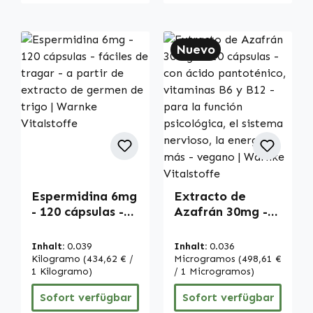
Nuevo
Espermidina 6mg
Extracto de
- 120 cápsulas -
Azafrán 30mg -
fáciles de tragar
120 cápsulas -
- a partir de
con ácido
Inhalt:
0.039
Inhalt:
0.036
extracto de
pantoténico,
Kilogramo
(434,62 € /
Microgramos
(498,61 €
germen de trigo |
1 Kilogramo)
vitaminas B6 y
/ 1 Microgramos)
Warnke
B12 - para la
Sofort verfügbar
Sofort verfügbar
Vitalstoffe
función