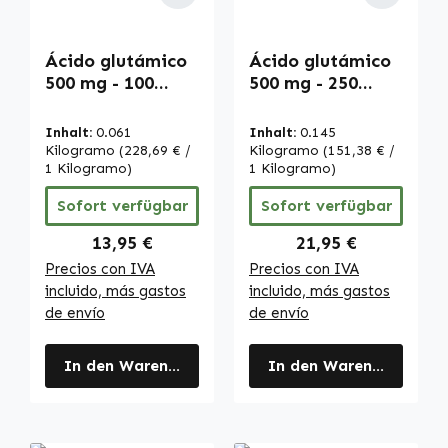
Ácido glutámico
Ácido glutámico
500 mg - 100
500 mg - 250
cápsulas - fáciles
cápsulas - fáciles
de tragar - alta
de tragar - alta
Inhalt:
0.061
Inhalt:
0.145
dosis y vegano |
dosis y vegano |
Kilogramo
(228,69 € /
Kilogramo
(151,38 € /
Warnke
1 Kilogramo)
Warnke
1 Kilogramo)
Vitalstoffe
Vitalstoffe
Sofort verfügbar
Sofort verfügbar
Regulärer Preis:
Regulärer Preis:
13,95 €
21,95 €
Precios con IVA
Precios con IVA
incluido, más gastos
incluido, más gastos
de envío
de envío
In den Warenkorb
In den Warenkorb