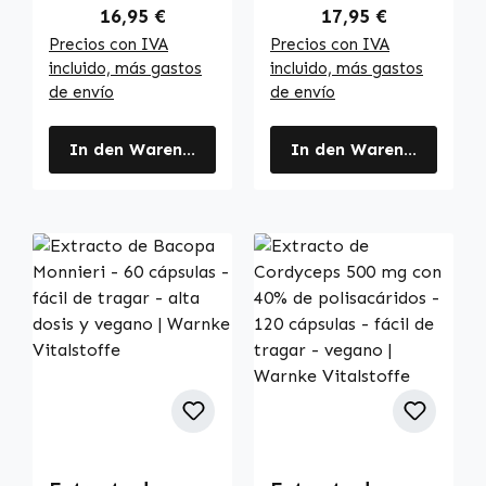
psicológica, el
Regulärer Preis:
Regulärer Preis:
16,95 €
17,95 €
sistema nervioso,
Precios con IVA
Precios con IVA
la energía y más
incluido, más gastos
incluido, más gastos
- vegano |
de envío
de envío
Warnke
Vitalstoffe
In den Warenkorb
In den Warenkorb