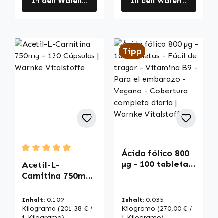
In den Warenkorb
In den Warenkorb
Tipp
Ácido fólico 800
Durchschnittliche Bewertung von 5 von 5 Sternen
µg - 100 tabletas
Acetil-L-
- Fácil de tragar -
Carnitina 750mg -
Vitamina B9 -
120 Cápsulas |
Para el
Warnke
Inhalt:
0.109
Inhalt:
0.035
embarazo -
Vitalstoffe
Kilogramo
(201,38 € /
Kilogramo
(270,00 € /
Vegano -
1 Kilogramo)
1 Kilogramo)