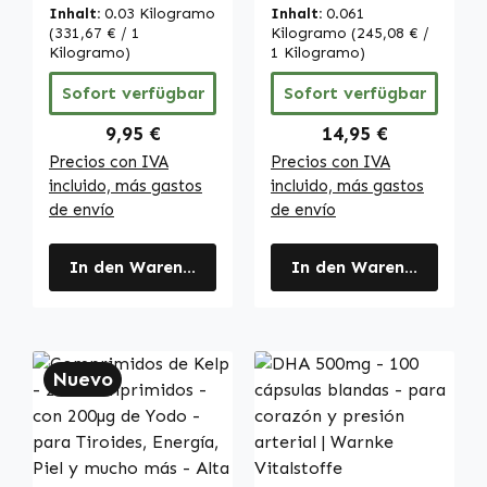
fáciles de tragar
fáciles de tragar
Inhalt:
0.03 Kilogramo
Inhalt:
0.061
- para sistema
- para sistema
(331,67 € / 1
Kilogramo
(245,08 € /
inmunológico,
Kilogramo)
inmunológico,
1 Kilogramo)
cabello, contra el
cabello, contra el
Sofort verfügbar
Sofort verfügbar
cansancio y más -
cansancio y más -
alta dosis y
alta dosis y
Regulärer Preis:
Regulärer Preis:
9,95 €
14,95 €
vegano | Warnke
vegano | Warnke
Precios con IVA
Precios con IVA
Vitalstoffe
Vitalstoffe
incluido, más gastos
incluido, más gastos
de envío
de envío
In den Warenkorb
In den Warenkorb
Nuevo