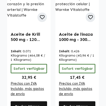
Aceite de Krill
Aceite de linaza
500 mg - 120
1000 mg - 300
LiCaps® - fácil
softgels - con
de tragar - con
Omega 3-6-9 y
Inhalt:
0.071
Inhalt:
0.426
DHA y EPA -
vitamina E - para
Kilogramo
(464,08 € /
Kilogramo
(40,96 € / 1
para la salud del
1 Kilogramo)
la protección
Kilogramo)
corazón y la
celular | Warnke
Sofort verfügbar
Sofort verfügbar
presión arterial |
Vitalstoffe
Warnke
Regulärer Preis:
Regulärer Preis:
32,95 €
17,45 €
Vitalstoffe
Precios con IVA
Precios con IVA
incluido, más gastos
incluido, más gastos
de envío
de envío