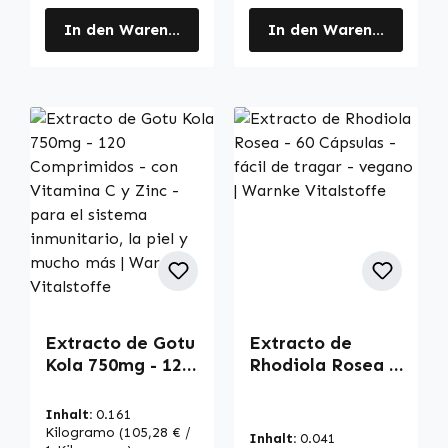
In den Warenkorb
In den Warenkorb
Extracto de Gotu
Extracto de
Kola 750mg - 120
Rhodiola Rosea -
Comprimidos -
60 Cápsulas -
con Vitamina C y
fácil de tragar -
Inhalt:
0.161
Zinc - para el
vegano | Warnke
Kilogramo
(105,28 € /
Inhalt:
0.041