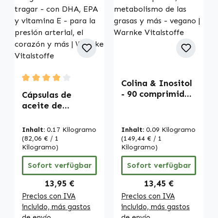
Colina & Inositol
Durchschnittliche Bewertung von 4 von 5 Sternen
- 90 comprimidos
Cápsulas de
- para la función
aceite de
hepática, el
pescado 500 mg -
metabolismo de
250 softgels -
Inhalt:
0.17 Kilogramo
Inhalt:
0.09 Kilogramo
las grasas y más -
fáciles de tragar
(82,06 € / 1
(149,44 € / 1
vegano | Warnke
- con DHA, EPA y
Kilogramo)
Kilogramo)
Vitalstoffe
vitamina E - para
Sofort verfügbar
Sofort verfügbar
la presión
arterial, el
Regulärer Preis:
Regulärer Preis:
13,95 €
13,45 €
corazón y más |
Precios con IVA
Precios con IVA
Warnke
incluido, más gastos
incluido, más gastos
Vitalstoffe
de envío
de envío