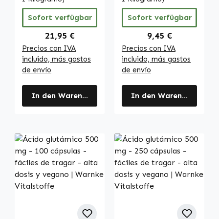
Cobertura
Sofort verfügbar
Sofort verfügbar
completa diaria |
Warnke
Regulärer Preis:
Regulärer Preis:
21,95 €
9,45 €
Vitalstoffe
Precios con IVA
Precios con IVA
incluido, más gastos
incluido, más gastos
de envío
de envío
In den Warenkorb
In den Warenkorb