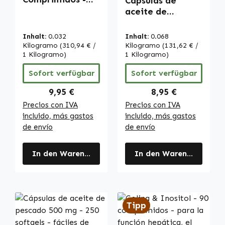
Cápsulas de
Vegano | Warnke
aceite de
Vitalstoffe
pescado 500 mg -
100 softgels -
Inhalt:
0.032
Inhalt:
0.068
fáciles de tragar
Kilogramo
(310,94 € /
Kilogramo
(131,62 € /
1 Kilogramo)
- con DHA, EPA y
1 Kilogramo)
vitamina E - para
Sofort verfügbar
Sofort verfügbar
la presión
arterial, el
Regulärer Preis:
Regulärer Preis:
9,95 €
8,95 €
corazón y más |
Precios con IVA
Precios con IVA
Warnke
incluido, más gastos
incluido, más gastos
Vitalstoffe
de envío
de envío
In den Warenkorb
In den Warenkorb
Tipp