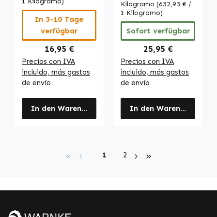
sistema
1 Kilogramo)
Vitalstoffe
Kilogramo
(632,93 € /
inmunitario, la
1 Kilogramo)
In 3-10 Tage
piel y mucho más
verfügbar
Sofort verfügbar
| Warnke
Vitalstoffe
Regulärer Preis:
Regulärer Preis:
16,95 €
25,95 €
Precios con IVA
Precios con IVA
incluido, más gastos
incluido, más gastos
de envío
de envío
In den Warenkorb
In den Warenkorb
Seite
Seite
1
2