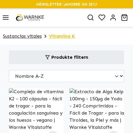
NEWSLETTER: ¡AHORRE UN 25%!
alt springen
Du hast 0 P
Wa
Sustancias vitales
Vitamina K
Produkte filtern