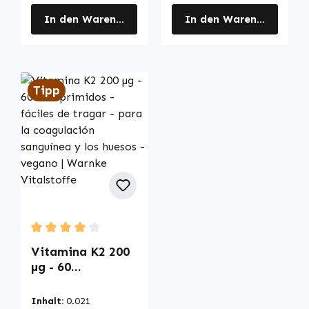
In den Warenkorb
In den Warenkorb
Tipp
Durchschnittliche Bewertung von 4 von 5 Sternen
Vitamina K2 200
µg - 60
comprimidos -
fáciles de tragar
Inhalt:
0.021