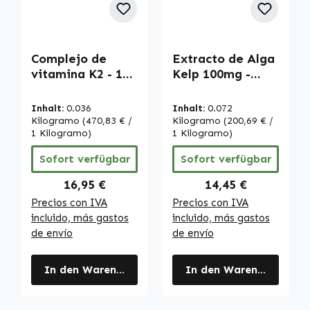
Complejo de
Extracto de Alga
vitamina K2 - 100
Kelp 100mg -
cápsulas - fácil
150µg de Yodo -
de tragar - para
240 Comprimidos
Inhalt:
0.036
Inhalt:
0.072
la coagulación
- Fácil de Tragar
Kilogramo
(470,83 € /
Kilogramo
(200,69 € /
sanguínea y los
1 Kilogramo)
- para la Tiroides,
1 Kilogramo)
huesos - vegano |
la Piel y más |
Sofort verfügbar
Sofort verfügbar
Warnke
Warnke
Vitalstoffe
Vitalstoffe
Regulärer Preis:
Regulärer Preis:
16,95 €
14,45 €
Precios con IVA
Precios con IVA
incluido, más gastos
incluido, más gastos
de envío
de envío
In den Warenkorb
In den Warenkorb