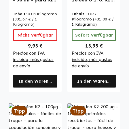
coagulación
200µg - 250
sanguínea y los
Comprimidos -
Inhalt:
0.03 Kilogramo
Inhalt:
0.037
huesos - alta
Alta
(331,67 € / 1
Kilogramo
(431,08 € /
dosis | Warnke
Kilogramo)
Concentración -
1 Kilogramo)
Vitalstoffe
para Huesos,
Nicht verfügbar
Sofort verfügbar
Coagulación
Sanguínea,
Regulärer Preis:
Regulärer Preis:
9,95 €
15,95 €
Sistema
Precios con IVA
Precios con IVA
Inmunitario y
incluido, más gastos
incluido, más gastos
mucho más |
de envío
de envío
Warnke
Vitalstoffe
In den Warenkorb
In den Warenkorb
Tipp
Tipp