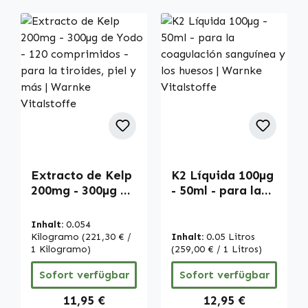
Extracto de Kelp
K2 Líquida 100µg
200mg - 300µg de
- 50ml - para la
Yodo - 120
coagulación
comprimidos -
sanguínea y los
Inhalt:
0.054
para la tiroides,
huesos | Warnke
Kilogramo
(221,30 € /
Inhalt:
0.05 Litros
piel y más |
1 Kilogramo)
Vitalstoffe
(259,00 € / 1 Litros)
Warnke
Sofort verfügbar
Sofort verfügbar
Vitalstoffe
Regulärer Preis:
Regulärer Preis:
11,95 €
12,95 €