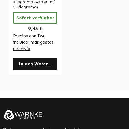
- para la
Kilogramo
(450,00 € /
coagulación
1 Kilogramo)
sanguínea y los
Sofort verfügbar
huesos - vegano |
Warnke
Regulärer Preis:
9,45 €
Vitalstoffe
Precios con IVA
incluido, más gastos
de envío
In den Warenkorb