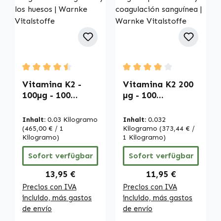
Durchschnittliche Bewertung von 4.5 von 5 Sternen
Durchschnittliche Bewertu
Vitamina K2 -
Vitamina K2 200
100µg - 100
µg - 100
cápsulas - fáciles
comprimidos
de tragar - para
recubiertos -
Inhalt:
0.03 Kilogramo
Inhalt:
0.032
la coagulación
fácil de tragar -
(465,00 € / 1
Kilogramo
(373,44 € /
sanguínea y los
Kilogramo)
para huesos y
1 Kilogramo)
huesos | Warnke
coagulación
Sofort verfügbar
Sofort verfügbar
Vitalstoffe
sanguínea |
Warnke
Regulärer Preis:
Regulärer Preis:
13,95 €
11,95 €
Vitalstoffe
Precios con IVA
Precios con IVA
incluido, más gastos
incluido, más gastos
de envío
de envío