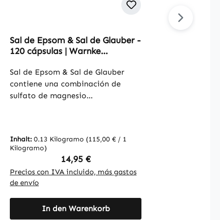
Sal de Epsom & Sal de Glauber -
Durchs
120 cápsulas | Warnke
L-Glu
Vitalstoffe
cápsu
Sal de Epsom & Sal de Glauber
Vitals
contiene una combinación de
Las cá
sulfato de magnesio
750mg 
heptahidratado y sulfato de
gluta
sodio. Estos ingredientes se han
compo
utilizado tradicionalmente en
desemp
Inhalt:
0.13 Kilogramo
(115,00 € / 1
Inhalt:
diferentes aplicaciones y están
biosín
Kilogramo)
Kilogr
presentes en cada cápsula. El
divers
Regulärer Preis:
14,95 €
envase contiene 120 cápsulas y
Estas 
Precios con IVA incluido, más gastos
Precio
ofrece una forma práctica de
con hi
de envío
de env
consumo. La celulosa
agente
microcristalina se utiliza como
y cont
In den Warenkorb
agente de carga y la cubierta de
semill