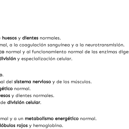
e
huesos
y
dientes
normales.
al, a la coagulación sanguínea y a la neurotransmisión.
co
normal y al funcionamiento normal de las enzimas diges
división
y especialización celular.
co
.
mal del
sistema nervioso
y de los músculos.
gético
normal.
uesos
y dientes normales.
o de
división celular
.
mal y a un
metabolismo energético
normal.
lóbulos rojos
y hemoglobina.