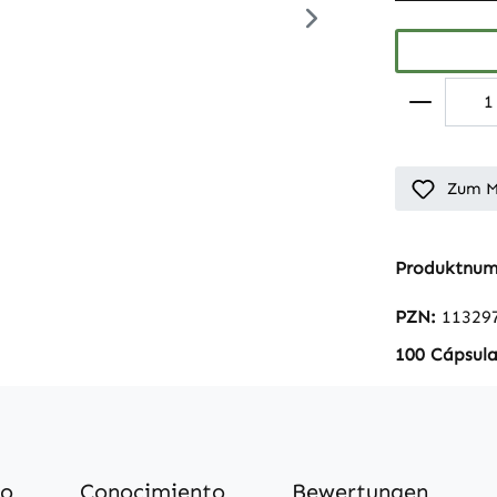
Zum M
Produktnu
PZN:
11329
100 Cápsula
mo
Conocimiento
Bewertungen