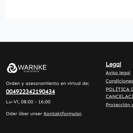
de celulosa microcristalina y L-
leucina. Con 60 cápsulas veganas,
Cardo Mariano Max ofrece una
forma práctica de suplementación
diaria. La fórmula se produce en
Alemania bajo estrictos
estándares de calidad e higiene
HACCP y es libre de gluten,
lactosa y fructosa. Warnke
Legal
Vitalstoffe – Calidad
Aviso legal
farmacéutica alemana –
Condiciones
Fabricado en Alemania • 100 %
Orden y asesoramiento en virtud de:
vegano • Suplementos alimenticios
POLÍTICA 
004922342190434
de alta calidad fabricados en
CANCELAC
Lu-Vi, 08:00 - 16:00
Alemania • Producido según
Protección 
estándares de calidad e higiene
Oder über unser
Kontaktformular
.
HACCP • Sin aditivos ni colorantes
Descubre los beneficios: El selenio
contribuye a la espermatogénesis