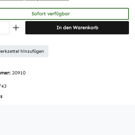
Sofort verfügbar
In den Warenkorb
erkzettel hinzufügen
mmer:
20910
743
s