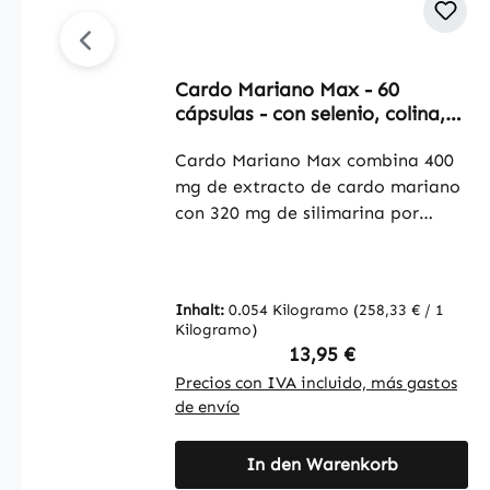
Cardo Mariano Max - 60
cápsulas - con selenio, colina,
extracto de alcachofa y más -
para el sistema inmunitario, la
Cardo Mariano Max combina 400
tiroides, etc. | Warnke
mg de extracto de cardo mariano
Vitalstoffe
con 320 mg de silimarina por
cápsula con una fórmula
cuidadosamente equilibrada de
extractos de cúrcuma, diente de
Inhalt:
0.054 Kilogramo
(258,33 € / 1
león y alcachofa, así como colina,
Kilogramo)
espirulina, chlorella, ácido alfa-
Regulärer Preis:
13,95 €
lipoico, selenio y vitamina B12.
Precios con IVA incluido, más gastos
Esta combinación de alta calidad
de envío
se complementa con cápsulas
vegetales de
In den Warenkorb
hidroxipropilmetilcelulosa, además