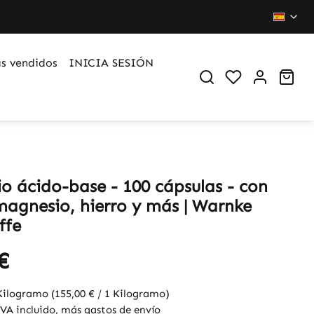
s vendidos
INICIA SESIÓN
Du hast 0 Pr
War
io ácido-base - 100 cápsulas - con
 magnesio, hierro y más | Warnke
ffe
€
 Kilogramo
(155,00 € / 1 Kilogramo)
IVA incluido, más gastos de envío