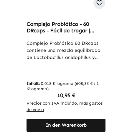
Complejo Probiótico - 60
DRcaps - Fácil de tragar |
Warnke Vitalstoffe
Complejo Probiótico 60 DRcaps
contiene una mezcla equilibrada
de Lactobacillus acidophilus y
Bifidobacterium lactis, dos
conocidas cepas de bacterias
probióticas. Con 60 DRcaps por
Inhalt:
0.018 Kilogramo
(608,33 € / 1
envase, este producto ofrece una
Kilogramo)
dosificación práctica. Las
Regulärer Preis:
10,95 €
cápsulas están fabricadas con
Precios con IVA incluido, más gastos
hidroxipropilmetilcelulosa y gellan,
de envío
por lo que son aptas para una
alimentación vegana. La fórmula
In den Warenkorb
también contiene ascorbato de