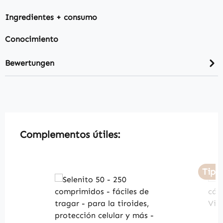
Ingredientes + consumo
Conocimiento
Bewertungen
Produktgalerie überspringen
Complementos útiles:
Tipp