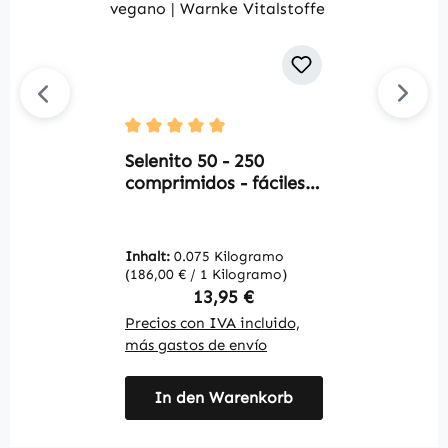
L
Durchschnittliche Bewertung von 5 von 5 S
9
Selenito 50 - 250
W
comprimidos - fáciles
de tragar - para la
tiroides, protección
celular y más - vegano
Inhalt:
0.075 Kilogramo
In
| Warnke Vitalstoffe
(186,00 € / 1 Kilogramo)
(1
Regulärer Preis:
13,95 €
Precios con IVA incluido,
Pr
más gastos de envío
má
In den Warenkorb