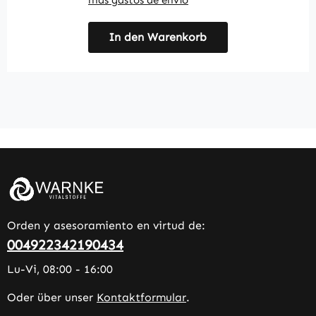
más gastos de envío
má
In den Warenkorb
Orden y asesoramiento en virtud de:
004922342190434
Lu-Vi, 08:00 - 16:00
Oder über unser
Kontaktformular
.