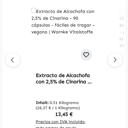
Extracto de Alcachofa
C
con 2,5% de Cinarina -
6
90 cápsulas - fáciles de
s
tragar - vegano |
e
Warnke Vitalstoffe
y
Inhalt:
0.51 Kilogramo
In
i
(26,37 € / 1 Kilogramo)
(2
e
Regulärer Preis:
13,45 €
V
Precios con IVA incluido,
Pr